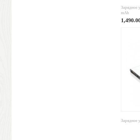
Песочные часы
Зарядное 
Наручные часы
mAh
Погодные станции, термометры
1,490.0
Упаковка
Подарочная упаковка
Жестяная упаковка
Стружка и бумага
Подарочные пакеты
Новогодние подарки
Символ года
Новогодний стол
Новогодние украшения
Новогодняя упаковка
Новогодние игрушки
Подарки для всех
Наборы новогодние
Зарядное 
Ёлочные игрушки
Ручки и карандаши
Пластиковые ручки