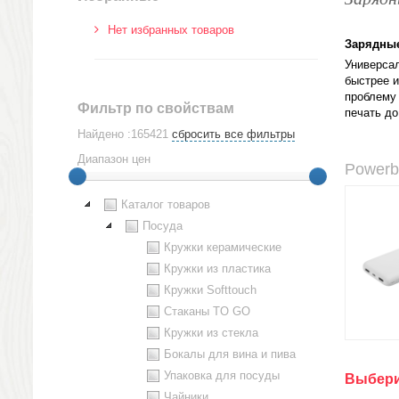
Нет избранных товаров
Зарядны
Универсал
быстрее и
проблему 
Фильтр по свойствам
печать до
Найдено :165421
сбросить все фильтры
Диапазон цен
Powerb
Каталог товаров
Посуда
Кружки керамические
Кружки из пластика
Кружки Softtouch
Стаканы TO GO
Кружки из стекла
Бокалы для вина и пива
Упаковка для посуды
Выбери
Чайники