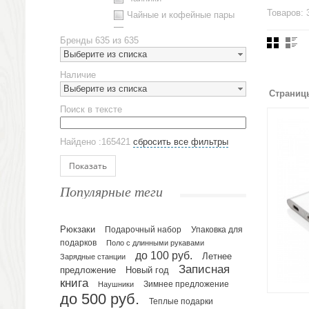
Товаров: 
Чайные и кофейные пары
Металлическая посуда
Бренды
635 из 635
Наборы посуды
Выберите из списка
Предметы сервировки
Наличие
Стаканы
Выберите из списка
Страниц
Эко кружки
Поиск в тексте
ЕВРОПОСУДА
Аксессуары
Найдено :165421
сбросить все фильтры
Ежедневники и блокноты
Блокноты
Показать
Ежедневники полудатированные
Популярные теги
Датированные ежедневники
Ежедневники недатированные
Рюкзаки
Подарочный набор
Упаковка для
Планинги и телефонные книжки
подарков
Поло с длинными рукавами
Планинги датированные
до 100 руб.
Летнее
Зарядные станции
Планинги недатированные
Записная
предложение
Новый год
Телефонные книжки
книга
Зимнее предложение
Наушники
до 500 руб.
Еженедельники
Теплые подарки