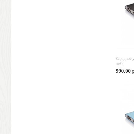
Антистрессы
Светоотражатели
Зажигалки
Зеркала и косметички
Открывашки
Промо-мелочи
Зонты и дождевики
Зонты-трости
Зарядное 
mAh
Складные зонты
990.00 
Дождевики
Деловые аксессуары
Дорожные органайзеры
Обложки для документов
Зажимы для купюр
Папки, блокноты
Визитницы настольные
Платки шелковые
Кошельки, портмоне, ключницы