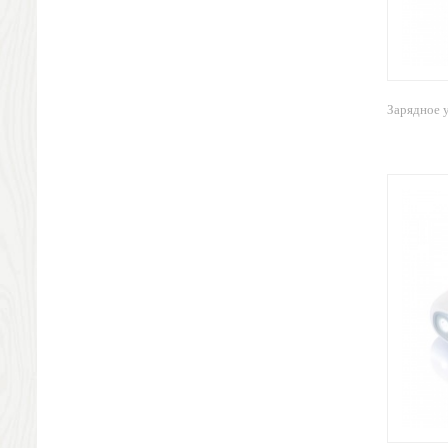
Визитницы футляры для карт
Электроника и аксессуары
Фитнесс часы
Аксессуары для мобильных устройств
USB-устройства
Зарядное 
Наборы для презентаций, лазерные указки
Компьютерные мыши и клавиатуры
Зарядные устройства
Универсальные аккумуляторы
Техника
Аудио-колонки и динамики
Наушники
Аксессуары
Чехлы
Зарядные станции
Внешние жесткие диски
Часы
Настольные часы
Настенные часы