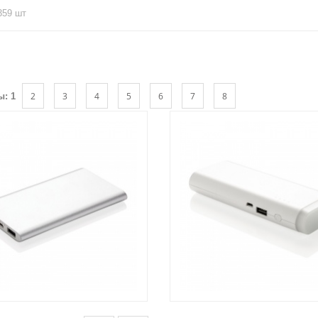
359 шт
2
3
4
5
6
7
8
ы:
1