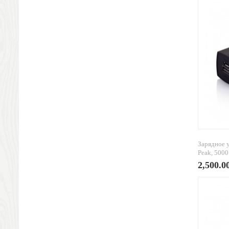
Ножи разделочные доски
Фоторамки и фотоальбомы
Уход за обувью
Игрушки
Шкатулки
Декоративные подушки
Интерьерные подарки
Винные аксессуары оптом
Свет
Природа и быт
Свечи и подсвечники
Садовый инвентарь
Зарядное 
Peak, 500
Домашний текстиль
2,500.0
Офисные принадлежности
Настольные аксессуары
Настольные календари
Подставки для визиток записок телефонов
Канцтовары
Промо