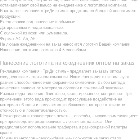
останавливают свой выбор на ежедневнике с логотипом компании.
В каталоге компании «ТриДи стиль» представлен большой ассортимент
продукции:
Ежедневники под нанесение и обычные.
Датированные и недатированные.
С обложкой из кожи или бумвинила.
Формат А4, А5, А6.
На любые ежедневники на заказ наносится логотип Вашей компании.
Нанесение логотипа возможно 4-5 способами.
Нанесение логотипа на ежедневник оптом на заказ
Рекламная компания «ТриДи стиль» предлагает заказать оптом
ежедневники с логотипом компании. Наши специалисты используют
разные способы нанесения фирменной символики. Выбор метода
нанесения зависит от материала обложки и пожеланий заказчика:
Разные виды тиснения: блинтовое, фольгированное, конгревное. При
применении этого вида происходит прессующее воздействие на
материал обложки и получается изображение, которое отличается
стойкостью и презентабельностью.
Шелкография и трансферная печать – способы, широко применяющиеся
при производстве ежедневников с логотипом на заказ. Они
предполагают использование трафарета и разнообразной палитры
красок.
Одним из методов «персонификации» блокнотов на заказ стало