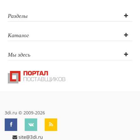
Свечи и подсвечники
Садовый инвентарь
Разделы
Домашний текстиль
Офисные принадлежности
Каталог
Настольные аксессуары
Настольные календари
Подставки для визиток записок телефонов
Мы здесь
Канцтовары
Промо
Антистрессы
Светоотражатели
Зажигалки
Зеркала и косметички
Открывашки
Промо-мелочи
3di.ru © 2009-2026
Зонты и дождевики
Зонты-трости
Складные зонты
site@3di.ru