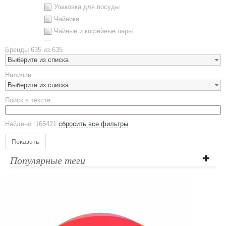
Упаковка для посуды
Чайники
Чайные и кофейные пары
Металлическая посуда
Бренды
635 из 635
Наборы посуды
Выберите из списка
Предметы сервировки
Наличие
Стаканы
Выберите из списка
Эко кружки
Поиск в тексте
ЕВРОПОСУДА
Аксессуары
Найдено :165421
сбросить все фильтры
Ежедневники и блокноты
Блокноты
Показать
Ежедневники полудатированные
Популярные теги
Датированные ежедневники
Ежедневники недатированные
Планинги и телефонные книжки
Планинги датированные
Планинги недатированные
Телефонные книжки