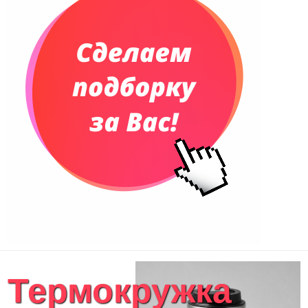
Еженедельники
Органайзер на ежедневник
Сумки и Рюкзаки
Сумки для планшетов и ноутбуков
Рюкзаки
Конференц-сумки
Чемоданы
Сумки для покупок промо
Несессеры и косметички
Сумки спортивные
Сумки дорожные
Портфели
Чехлы для планшетов и ноутбуков
Сумка на пояс или шею
Аксессуары
Женские сумки
Термокружка
Уютный дом
Текстиль для ванной комнаты