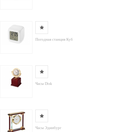
Погодная станция Куб
Часы Disk
Часы Эдинбург