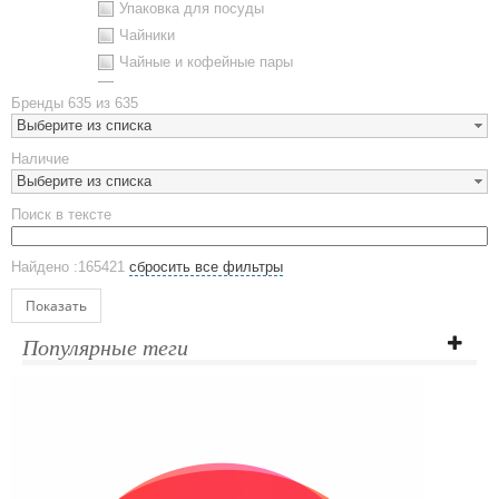
Упаковка для посуды
Чайники
Чайные и кофейные пары
Металлическая посуда
Бренды
635 из 635
Наборы посуды
Выберите из списка
Предметы сервировки
Наличие
Стаканы
Выберите из списка
Эко кружки
Поиск в тексте
ЕВРОПОСУДА
Аксессуары
Найдено :165421
сбросить все фильтры
Ежедневники и блокноты
Блокноты
Показать
Ежедневники полудатированные
Популярные теги
Датированные ежедневники
Ежедневники недатированные
Планинги и телефонные книжки
Планинги датированные
Планинги недатированные
Телефонные книжки