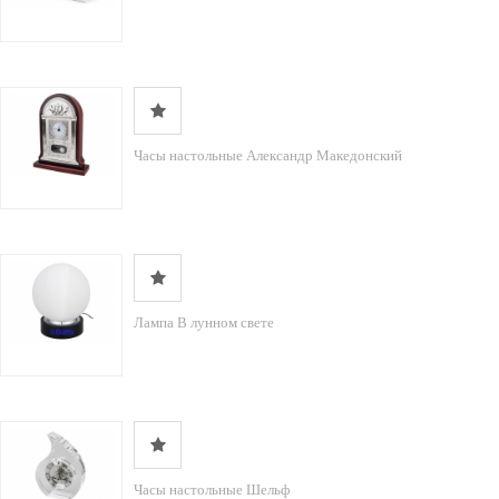
Часы настольные Александр Македонский
Лампа В лунном свете
Часы настольные Шельф