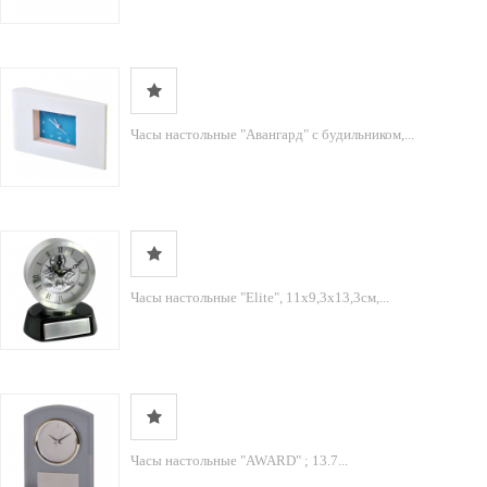
Часы настольные "Авангард" с будильником,...
Часы настольные "Elite", 11х9,3х13,3см,...
Часы настольные "AWARD" ; 13.7...