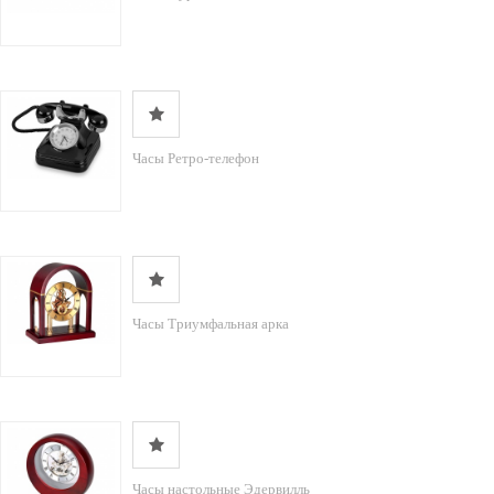
Часы Ретро-телефон
Часы Триумфальная арка
Часы настольные Эдервилль