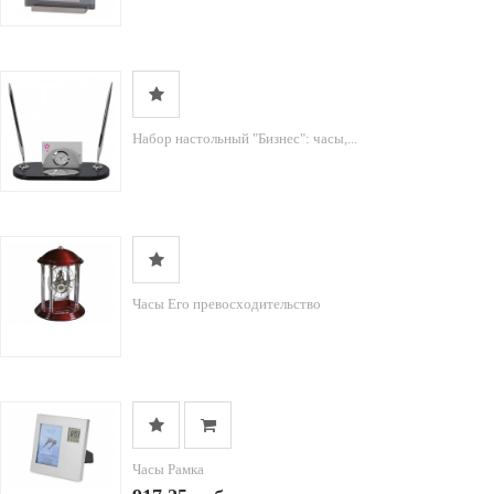
Набор настольный "Бизнес": часы,...
Часы Его превосходительство
Часы Рамка