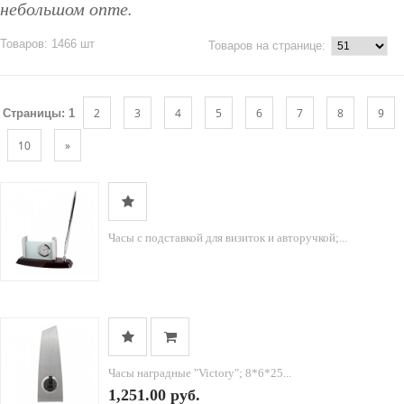
небольшом опте.
Товаров: 1466 шт
Товаров на странице:
2
3
4
5
6
7
8
9
Страницы:
1
10
»
Часы с подставкой для визиток и авторучкой;...
Часы наградные "Victory"; 8*6*25...
1,251.00 руб.