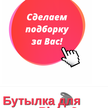
Еженедельники
Органайзер на ежедневник
Сумки и Рюкзаки
Сумки для планшетов и ноутбуков
Рюкзаки
Конференц-сумки
Чемоданы
Сумки для покупок промо
Несессеры и косметички
Сумки спортивные
Сумки дорожные
Портфели
Чехлы для планшетов и ноутбуков
Сумка на пояс или шею
Аксессуары
Женские сумки
Бутылка для
Уютный дом
Текстиль для ванной комнаты
Кухонные приспособления