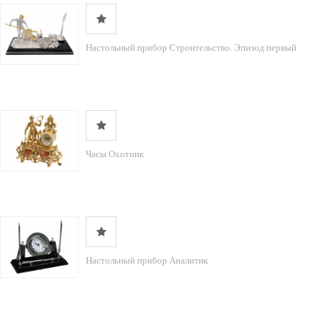
Настольный прибор Строительство. Эпизод первый
Часы Охотник
Настольный прибор Аналитик