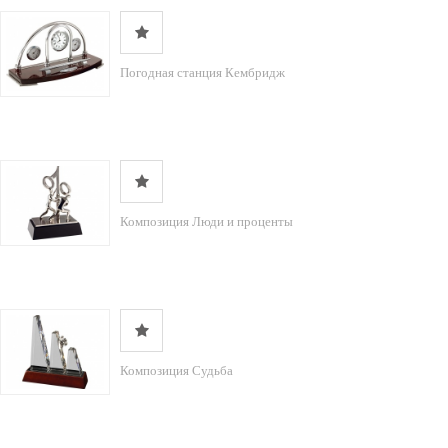
Погодная станция Кембридж
Композиция Люди и проценты
Композиция Судьба