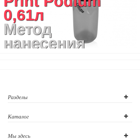
Print Podium
Кухонный текстиль
0,61л
Ножи разделочные доски
Фоторамки и фотоальбомы
Метод
Уход за обувью
Игрушки
нанесения
Шкатулки
Декоративные подушки
логотипа: УФ-
Интерьерные подарки
Винные аксессуары оптом
печать
Свет
Природа и быт
Свечи и подсвечники
Садовый инвентарь
Разделы
Домашний текстиль
Офисные принадлежности
Каталог
Настольные аксессуары
Настольные календари
Подставки для визиток записок телефонов
Мы здесь
Канцтовары