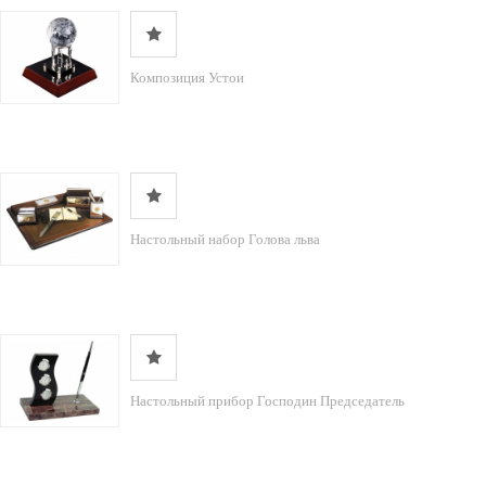
Композиция Устои
Настольный набор Голова льва
Настольный прибор Господин Председатель