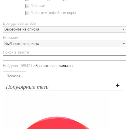
Чайники
Чайные и кофейные пары
Металлическая посуда
Бренды
635 из 635
Наборы посуды
Выберите из списка
Предметы сервировки
Наличие
Стаканы
Выберите из списка
Эко кружки
Поиск в тексте
ЕВРОПОСУДА
Аксессуары
Найдено :165421
сбросить все фильтры
Ежедневники и блокноты
Блокноты
Показать
Ежедневники полудатированные
Популярные теги
Датированные ежедневники
Ежедневники недатированные
Планинги и телефонные книжки
Планинги датированные
Планинги недатированные
Телефонные книжки