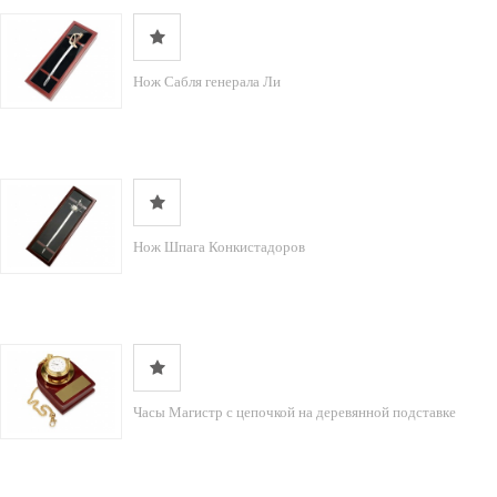
Нож Сабля генерала Ли
Нож Шпага Конкистадоров
Часы Магистр с цепочкой на деревянной подставке