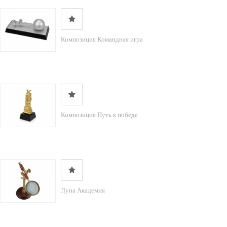
Композиция Командная игра
Композиция Путь к победе
Лупа Академия