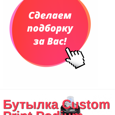
Еженедельники
Органайзер на ежедневник
Сумки и Рюкзаки
Сумки для планшетов и ноутбуков
Рюкзаки
Конференц-сумки
Чемоданы
Сумки для покупок промо
Несессеры и косметички
Сумки спортивные
Сумки дорожные
Портфели
Чехлы для планшетов и ноутбуков
Сумка на пояс или шею
Аксессуары
Женские сумки
Бутылка Custom
Уютный дом
Текстиль для ванной комнаты
Кухонные приспособления