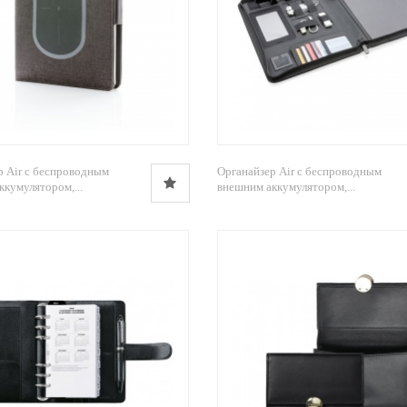
р Air с беспроводным
Органайзер Air с беспроводным
кумулятором,...
внешним аккумулятором,...