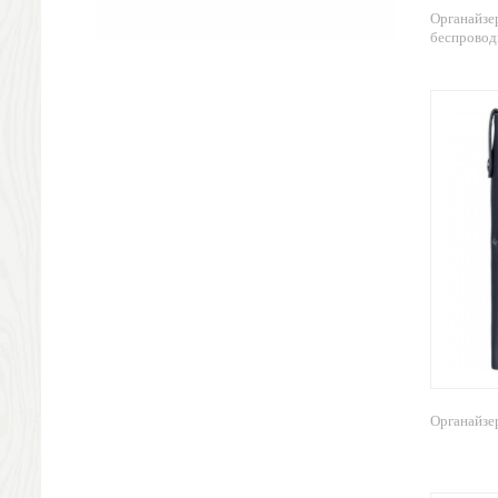
Кухонные приспособления
Органайзе
Кухонный текстиль
беспровод
Ножи разделочные доски
Фоторамки и фотоальбомы
Уход за обувью
Игрушки
Шкатулки
Декоративные подушки
Интерьерные подарки
Винные аксессуары оптом
Свет
Природа и быт
Свечи и подсвечники
Садовый инвентарь
Домашний текстиль
Офисные принадлежности
Органайзе
Настольные аксессуары
Настольные календари
Подставки для визиток записок телефонов