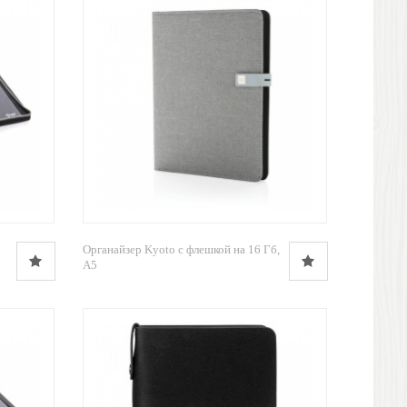
Органайзер Kyoto с флешкой на 16 Гб,
A5