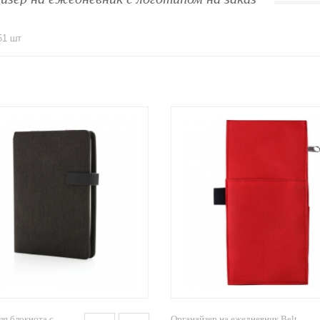
51 шт
ля блокнота с
Органайзер на ежедневник Belt,