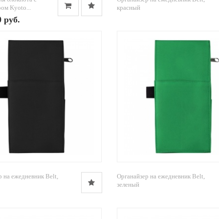
ом Kyoto...
красный
0 руб.
 на ежедневник Belt,
Органайзер на ежедневник Belt,
зеленый