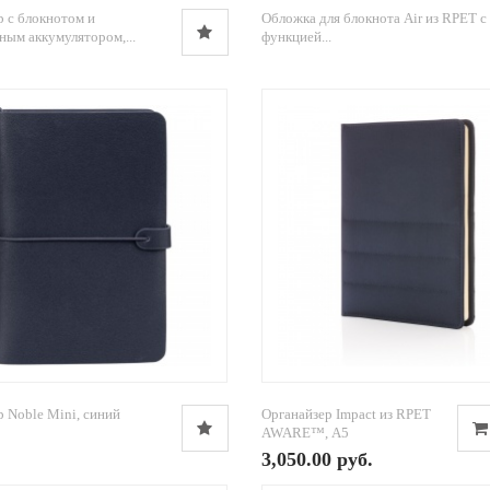
р с блокнотом и
Обложка для блокнота Air из RPET с
ным аккумулятором,...
функцией...
р Noble Mini, синий
Органайзер Impact из RPET
AWARE™, А5
3,050.00 руб.