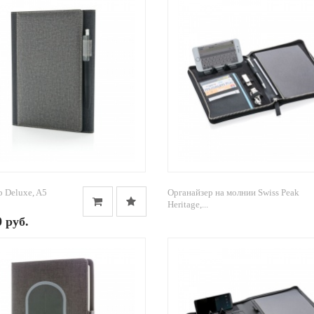
 Deluxe, A5
Органайзер на молнии Swiss Peak
Heritage,...
0 руб.