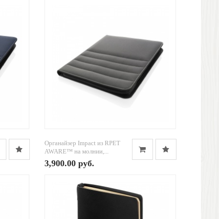
Органайзер Impact из RPET
AWARE™ на молнии,...
3,900.00 руб.