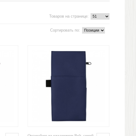
Товаров на странице:
Сортировать по:
Органайзер на ежедневник Belt, синий