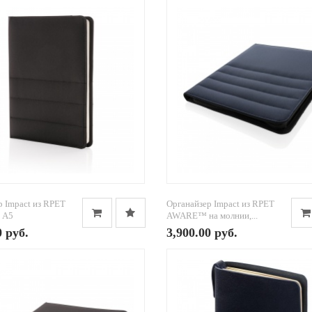
р Impact из RPET
Органайзер Impact из RPET
 А5
AWARE™ на молнии,...
0 руб.
3,900.00 руб.