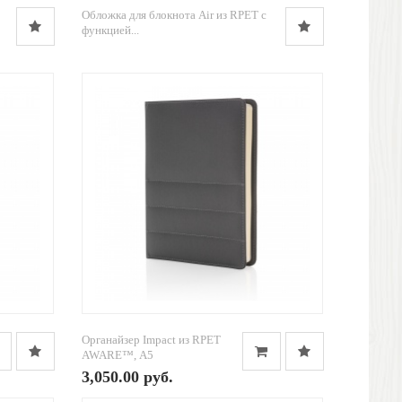
Обложка для блокнота Air из RPET с
функцией...
Органайзер Impact из RPET
AWARE™, А5
3,050.00 руб.