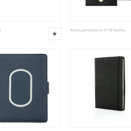
р
Чехол для блокнота А7 M?daillon