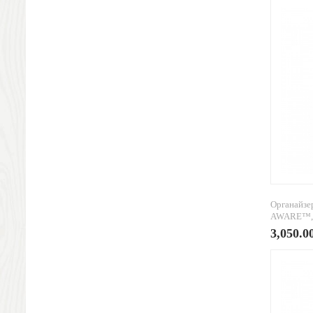
Канцтовары
Промо
Антистрессы
Светоотражатели
Зажигалки
Зеркала и косметички
Открывашки
Промо-мелочи
Зонты и дождевики
Зонты-трости
Складные зонты
Дождевики
Органайзе
Деловые аксессуары
AWARE™,
Дорожные органайзеры
3,050.0
Обложки для документов
Зажимы для купюр
Папки, блокноты
Визитницы настольные