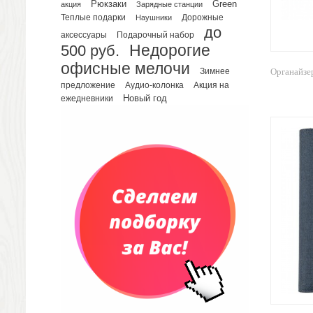
Телефонные книжки
Рюкзаки
Green
акция
Зарядные станции
Еженедельники
Теплые подарки
Наушники
Дорожные
до
Органайзер на ежедневник
Подарочный набор
аксессуары
500 руб.
Недорогие
Сумки и Рюкзаки
офисные мелочи
Сумки для планшетов и ноутбуков
Зимнее
Органайзе
Рюкзаки
предложение
Аудио-колонка
Акция на
Новый год
ежедневники
Конференц-сумки
Чемоданы
Сумки для покупок промо
Несессеры и косметички
Сумки спортивные
Сумки дорожные
Портфели
Чехлы для планшетов и ноутбуков
Сумка на пояс или шею
Аксессуары
Женские сумки
Уютный дом
Текстиль для ванной комнаты