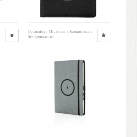
Органайзер Midstream с блокнотом и
беспроводным...