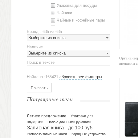
Упаковка для посуды
Чайники
Чайные и кофейные пары
Металлическая посуда
Бренды
635 из 635
Наборы посуды
Выберите из списка
Предметы сервировки
Наличие
Стаканы
Выберите из списка
Эко кружки
Органайзе
Поиск в тексте
внешним ак
ЕВРОПОСУДА
Аксессуары
Найдено :165421
сбросить все фильтры
Ежедневники и блокноты
Блокноты
Показать
Ежедневники полудатированные
Популярные теги
Датированные ежедневники
Ежедневники недатированные
Летнее предложение
Упаковка для
Планинги и телефонные книжки
подарков
Поло с длинными рукавами
Планинги датированные
Записная книга
до 100 руб.
Планинги недатированные
Portobello записные книги
Зарядные устройства,