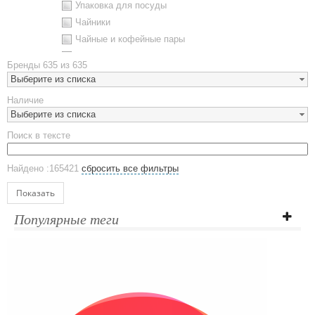
Упаковка для посуды
Чайники
Чайные и кофейные пары
Металлическая посуда
Бренды
635 из 635
Наборы посуды
Выберите из списка
Предметы сервировки
Наличие
Стаканы
Выберите из списка
Эко кружки
Поиск в тексте
ЕВРОПОСУДА
Аксессуары
Найдено :165421
сбросить все фильтры
Ежедневники и блокноты
Блокноты
Показать
Ежедневники полудатированные
Популярные теги
Датированные ежедневники
Ежедневники недатированные
Планинги и телефонные книжки
Планинги датированные
Планинги недатированные
Телефонные книжки