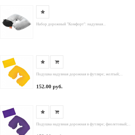
Набор дорожный "Комфорт": надувная...
Подушка надувная дорожная в футляре; желтый;...
152.00 руб.
Подушка надувная дорожная в футляре; фиолетовый;...