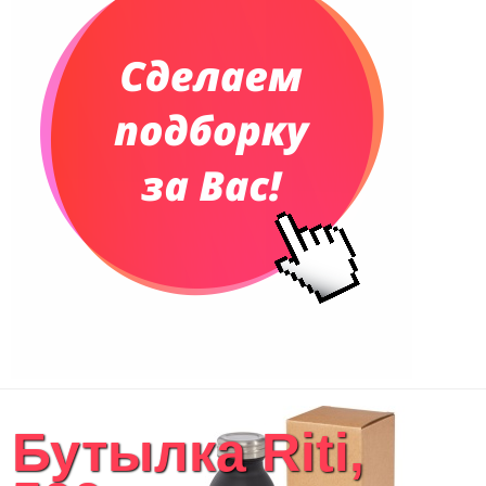
Еженедельники
Органайзер на ежедневник
Сумки и Рюкзаки
Сумки для планшетов и ноутбуков
Рюкзаки
Конференц-сумки
Чемоданы
Сумки для покупок промо
Несессеры и косметички
Сумки спортивные
Сумки дорожные
Портфели
Чехлы для планшетов и ноутбуков
Сумка на пояс или шею
Аксессуары
Женские сумки
Бутылка Riti,
Уютный дом
Текстиль для ванной комнаты
Кухонные приспособления