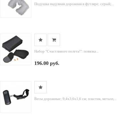
Подушка надувная дорожная в футляре; серый;...
Набор "Счастливого полета!": повязка...
196.00 руб.
Весы дорожные; 9,4х3,6х1,6 см; пластик, металл,...