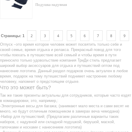
Подушка надувная
2
3
4
5
6
7
8
9
Страницы:
1
Отпуск –это время которое человек может посвятить только себе и
своей семье, время отдыха и релакса. Прекрасный повод для того
чтобы поехать в путешествие всей семьей и чтобы время в пути
приносило только удовольствие компания ТриДи стиль предлагает
широкий выбор аксессуаров для отдыха и путешествий оптом под
нанесение логотипа. Данный раздел подарков очень актуален в любое
время, подарок на тему путешествий поднимет настроение любому
человеку, напомнит о предстоящем отдыхе.
Что это может быть?
Так же такие презенты актуальны для сотрудников, которые часто ездят
в командировки, это, например,:
-Электронные весы для багажа; (занимают мало места и сами весят не
много, но будут отличным помощником в замерах веча чемодана)
-Набор для путешествий; (Предлагаем различные варианты таких
наборов, с надувной или складной подушкой, берушой, маской,
тапочками и носками с нанесением логотипа)