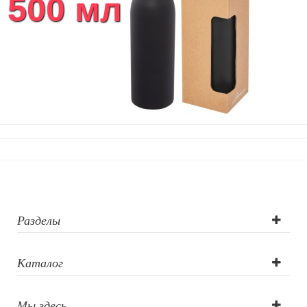
500 мл
Кухонный текстиль
Ножи разделочные доски
Фоторамки и фотоальбомы
Уход за обувью
Игрушки
Шкатулки
Декоративные подушки
Интерьерные подарки
Винные аксессуары оптом
Свет
Природа и быт
Свечи и подсвечники
Садовый инвентарь
Разделы
Домашний текстиль
Офисные принадлежности
Каталог
Настольные аксессуары
Настольные календари
Подставки для визиток записок телефонов
Мы здесь