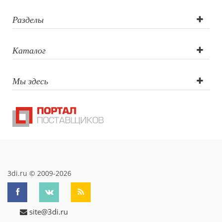
Свечи и подсвечники
Садовый инвентарь
Разделы
Домашний текстиль
Офисные принадлежности
Каталог
Настольные аксессуары
Настольные календари
Подставки для визиток записок телефонов
Мы здесь
Канцтовары
Промо
Антистрессы
Светоотражатели
Зажигалки
Зеркала и косметички
Открывашки
Промо-мелочи
3di.ru © 2009-2026
Зонты и дождевики
Зонты-трости
Складные зонты
site@3di.ru
Дождевики