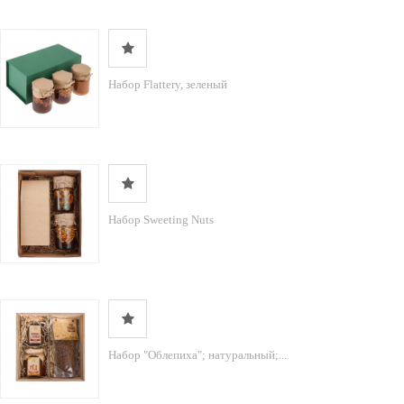
Набор Flattery, зеленый
Набор Sweeting Nuts
Набор "Облепиха"; натуральный;...