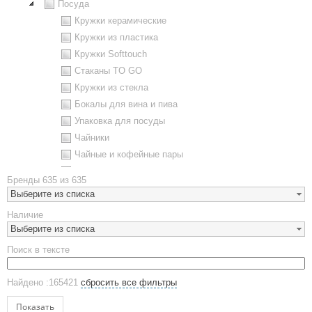
Посуда
Кружки керамические
Кружки из пластика
Кружки Softtouch
Стаканы TO GO
Кружки из стекла
Бокалы для вина и пива
Упаковка для посуды
Чайники
Чайные и кофейные пары
Металлическая посуда
Бренды
635 из 635
Наборы посуды
Выберите из списка
Предметы сервировки
Наличие
Стаканы
Выберите из списка
Эко кружки
Поиск в тексте
ЕВРОПОСУДА
Аксессуары
Найдено :165421
сбросить все фильтры
Ежедневники и блокноты
Блокноты
Показать