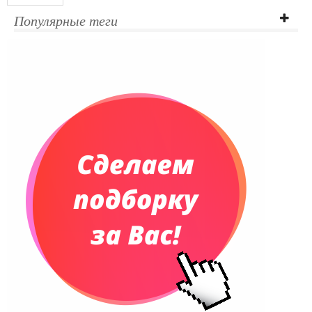
Ежедневники полудатированные
Популярные теги
Датированные ежедневники
Ежедневники недатированные
Планинги и телефонные книжки
Планинги датированные
Планинги недатированные
Телефонные книжки
Еженедельники
Органайзер на ежедневник
Сумки и Рюкзаки
Сумки для планшетов и ноутбуков
Рюкзаки
Конференц-сумки
Чемоданы
Сумки для покупок промо
Несессеры и косметички
Сумки спортивные
Сумки дорожные
Портфели