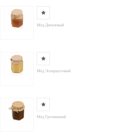
Мёд Дягилевый
Мёд Эспарцетовый
Мёд Гречишный