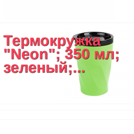
Чехлы для планшетов и ноутбуков
Сумка на пояс или шею
Аксессуары
Женские сумки
Термокружка
Уютный дом
Текстиль для ванной комнаты
"Neon"; 350 мл;
Кухонные приспособления
Кухонный текстиль
зеленый;...
Ножи разделочные доски
Фоторамки и фотоальбомы
Уход за обувью
Игрушки
Шкатулки
Декоративные подушки
Интерьерные подарки
Винные аксессуары оптом
Свет
Природа и быт