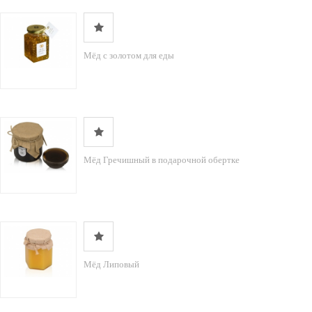
Мёд с золотом для еды
Мёд Гречишный в подарочной обертке
Мёд Липовый