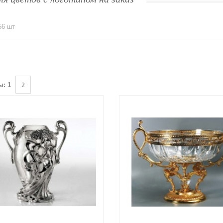
56 шт
2
ы:
1