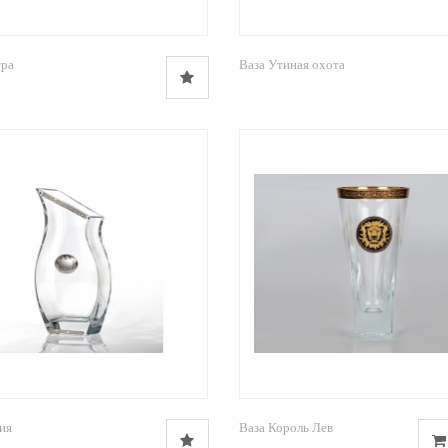
тра
Ваза Утиная охота
ия
Ваза Король Лев