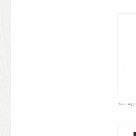
Шкатулки
Декоративные подушки
Интерьерные подарки
Винные аксессуары оптом
Свет
Природа и быт
Свечи и подсвечники
Садовый инвентарь
Домашний текстиль
Офисные принадлежности
Настольные аксессуары
Настольные календари
Подставки для визиток записок телефонов
Канцтовары
Ваза Вир
Промо
Антистрессы
Светоотражатели
Зажигалки