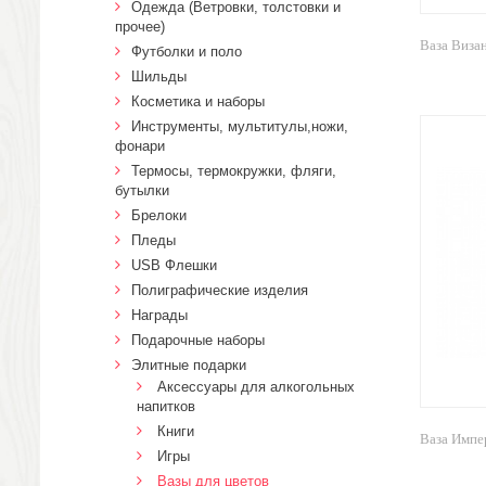
Одежда (Ветровки, толстовки и
прочее)
Ваза Виза
Футболки и поло
Шильды
Косметика и наборы
Инструменты, мультитулы,ножи,
фонари
Термосы, термокружки, фляги,
бутылки
Брелоки
Пледы
USB Флешки
Полиграфические изделия
Награды
Подарочные наборы
Элитные подарки
Аксессуары для алкогольных
напитков
Книги
Ваза Импе
Игры
Вазы для цветов