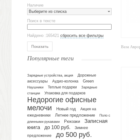
Предметы сервировки
Наличие
Стаканы
Выберите из списка
Эко кружки
Поиск в тексте
ЕВРОПОСУДА
Аксессуары
Найдено :165421
сбросить все фильтры
Ежедневники и блокноты
Блокноты
Показать
Ваза Авро
Ежедневники полудатированные
Популярные теги
Датированные ежедневники
Ежедневники недатированные
Планинги и телефонные книжки
Зарядные устройства, акция
Дорожные
Green
аксессуары
Аудио-колонка
Планинги датированные
Наушники
Теплые подарки
Зарядные
Планинги недатированные
Упаковка для подарков
станции
Телефонные книжки
Недорогие офисные
Еженедельники
мелочи
Новый год
Акция на
Органайзер на ежедневник
Летнее предложение
ежедневники
Поло с
Записная
Сумки и Рюкзаки
Рюкзаки
длинными рукавами
книга
до 100 руб.
Зимнее
Сумки для планшетов и ноутбуков
до 500 руб.
Рюкзаки
предложение