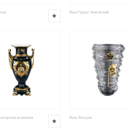
нтия
Ваза Герцог Анжуйский
раторская коллекция
Ваза Лигурия