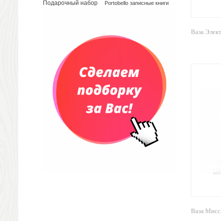
Подарочный набор
Portobello записные книги
Конференц-сумки
Чемоданы
Сумки для покупок промо
Ваза Элек
Несессеры и косметички
Сумки спортивные
Сумки дорожные
Портфели
Чехлы для планшетов и ноутбуков
Сумка на пояс или шею
Аксессуары
Женские сумки
Уютный дом
Текстиль для ванной комнаты
Кухонные приспособления
Кухонный текстиль
Ножи разделочные доски
Фоторамки и фотоальбомы
Уход за обувью
Ваза Мисс
Игрушки