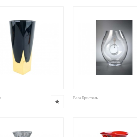
я
Ваза Бристоль