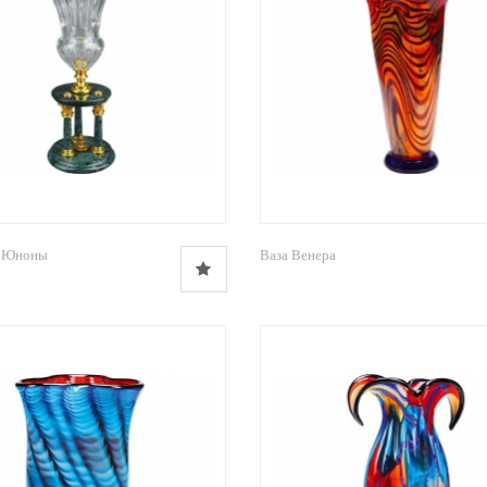
м Юноны
Ваза Венера