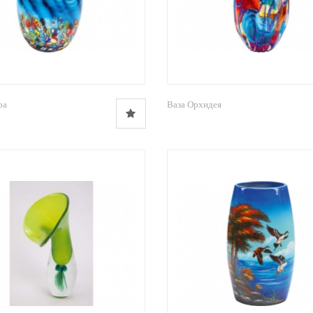
ра
Ваза Орхидея