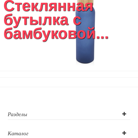
Стеклянная
Уютный дом
Текстиль для ванной комнаты
бутылка с
Кухонные приспособления
Кухонный текстиль
бамбуковой...
Ножи разделочные доски
Фоторамки и фотоальбомы
Уход за обувью
Игрушки
Шкатулки
Декоративные подушки
Интерьерные подарки
Винные аксессуары оптом
Свет
Природа и быт
Свечи и подсвечники
Садовый инвентарь
Разделы
Домашний текстиль
Офисные принадлежности
Каталог
Настольные аксессуары