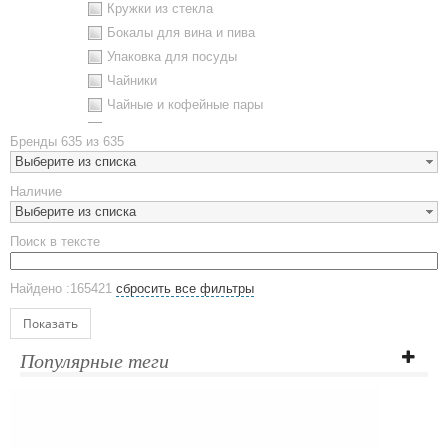
Кружки из стекла
Бокалы для вина и пива
Упаковка для посуды
Чайники
Чайные и кофейные пары
Металлическая посуда
Бренды
635 из 635
Наборы посуды
Выберите из списка
Предметы сервировки
Наличие
Стаканы
Выберите из списка
Эко кружки
Поиск в тексте
ЕВРОПОСУДА
Аксессуары
Найдено :165421
сбросить все фильтры
Ежедневники и блокноты
Блокноты
Показать
Ежедневники полудатированные
Популярные теги
Датированные ежедневники
Ежедневники недатированные
Планинги и телефонные книжки
Планинги датированные