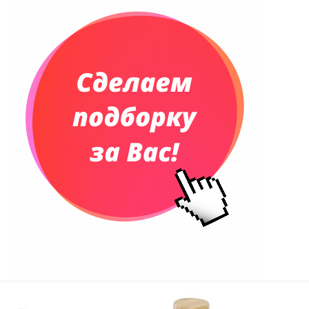
Планинги недатированные
Телефонные книжки
Еженедельники
Органайзер на ежедневник
Сумки и Рюкзаки
Сумки для планшетов и ноутбуков
Рюкзаки
Конференц-сумки
Чемоданы
Сумки для покупок промо
Несессеры и косметички
Сумки спортивные
Сумки дорожные
Портфели
Чехлы для планшетов и ноутбуков
Сумка на пояс или шею
Аксессуары
Женские сумки