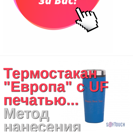
Сумки для покупок промо
Несессеры и косметички
Сумки спортивные
Сумки дорожные
Портфели
Чехлы для планшетов и ноутбуков
Сумка на пояс или шею
Аксессуары
Женские сумки
Термостакан
Уютный дом
Текстиль для ванной комнаты
"Европа" с UF
Кухонные приспособления
Кухонный текстиль
печатью...
Ножи разделочные доски
Фоторамки и фотоальбомы
Метод
Уход за обувью
Игрушки
нанесения
Шкатулки
Декоративные подушки