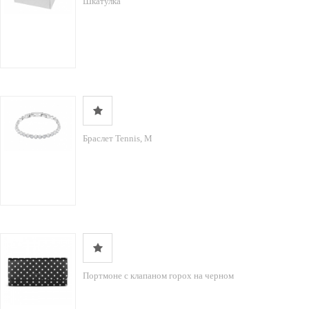
Шкатулка
Браслет Tennis, М
Портмоне с клапаном горох на черном