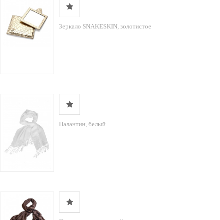
Зеркало SNAKESKIN, золотистое
Палантин, белый