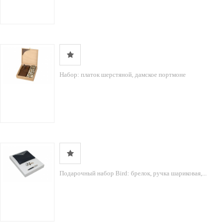
Набор: платок шерстяной, дамское портмоне
Подарочный набор Bird: брелок, ручка шариковая,...