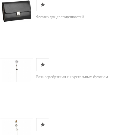
Футляр для драгоценностей
Роза серебрянная с хрустальным бутоном