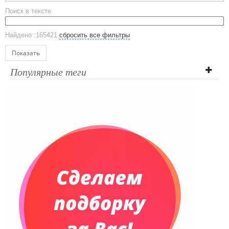
Эко кружки
Поиск в тексте
ЕВРОПОСУДА
Аксессуары
Найдено :165421
сбросить все фильтры
Ежедневники и блокноты
Блокноты
Показать
Ежедневники полудатированные
Популярные теги
Датированные ежедневники
Ежедневники недатированные
Планинги и телефонные книжки
Планинги датированные
Планинги недатированные
Телефонные книжки
Еженедельники
Органайзер на ежедневник
Сумки и Рюкзаки
Сумки для планшетов и ноутбуков
Рюкзаки
Конференц-сумки
Чемоданы