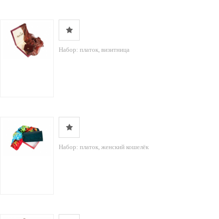
Набор: платок, визитница
Набор: платок, женский кошелёк