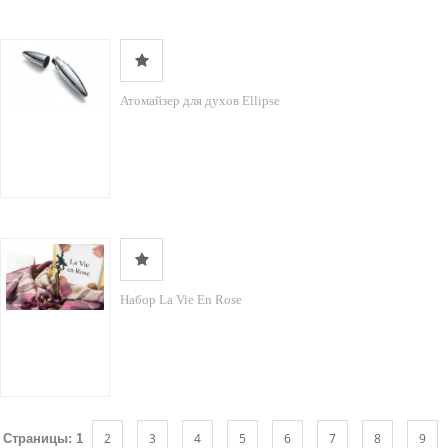
Атомайзер для духов Ellipse
Набор La Vie En Rose
2
3
4
5
6
7
8
9
Страницы:
1