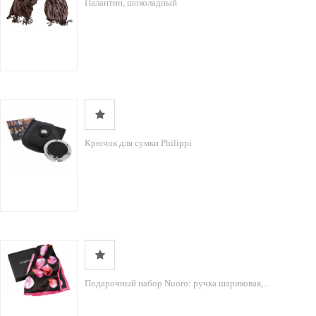
Палантин, шоколадный
Крючок для сумки Philippi
Подарочный набор Nuoro: ручка шариковая,...