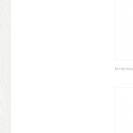
Ножи разделочные доски
Фоторамки и фотоальбомы
Уход за обувью
Игрушки
Шкатулки
Декоративные подушки
Интерьерные подарки
Винные аксессуары оптом
Свет
Природа и быт
Беспровод
Свечи и подсвечники
Садовый инвентарь
Домашний текстиль
Офисные принадлежности
Настольные аксессуары
Настольные календари
Подставки для визиток записок телефонов
Канцтовары
Промо