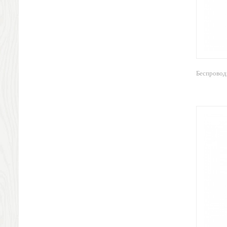
Антистрессы
Светоотражатели
Зажигалки
Зеркала и косметички
Открывашки
Промо-мелочи
Беспровод
Зонты и дождевики
Зонты-трости
Складные зонты
Дождевики
Деловые аксессуары
Дорожные органайзеры
Обложки для документов
Зажимы для купюр
Папки, блокноты
Визитницы настольные
Платки шелковые
Кошельки, портмоне, ключницы