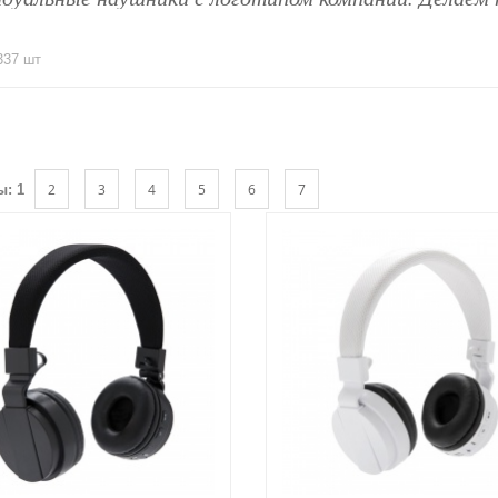
337 шт
2
3
4
5
6
7
ы:
1