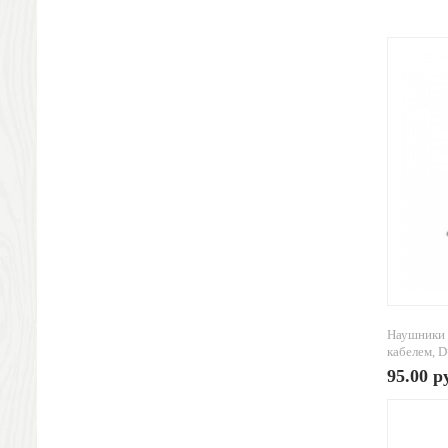
Песочные часы
Наручные часы
Погодные станции, термометры
Упаковка
Подарочная упаковка
Жестяная упаковка
Стружка и бумага
Подарочные пакеты
Новогодние подарки
Символ года
Новогодний стол
Новогодние украшения
Новогодняя упаковка
Новогодние игрушки
Наушники
Подарки для всех
кабелем, D=
Наборы новогодние
95.00 р
Ёлочные игрушки
Ручки и карандаши
Пластиковые ручки