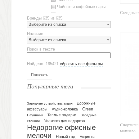
Чайные и кофейные пары
Складные 
Металлическая посуда
Бренды
635 из 635
Наборы посуды
Выберите из списка
Предметы сервировки
Наличие
Стаканы
Выберите из списка
Эко кружки
Поиск в тексте
ЕВРОПОСУДА
Аксессуары
Найдено :165421
сбросить все фильтры
Ежедневники и блокноты
Блокноты
Показать
Ежедневники полудатированные
Популярные теги
Датированные ежедневники
Ежедневники недатированные
Планинги и телефонные книжки
Зарядные устройства, акция
Дорожные
Green
аксессуары
Аудио-колонка
Планинги датированные
Наушники
Теплые подарки
Зарядные
Планинги недатированные
Упаковка для подарков
станции
Спортивны
Телефонные книжки
Недорогие офисные
капельки
Еженедельники
мелочи
Новый год
Акция на