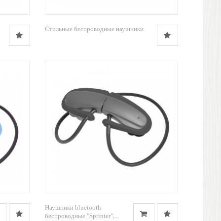
Стильные беспроводные наушники
Наушники bluetooth
беспроводные "Sprinter",...