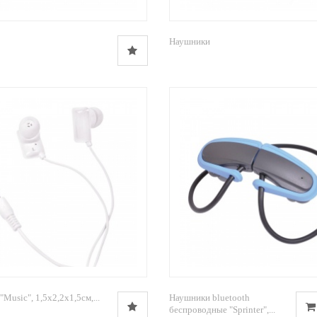
Наушники
Music", 1,5х2,2х1,5см,...
Наушники bluetooth
беспроводные "Sprinter",...