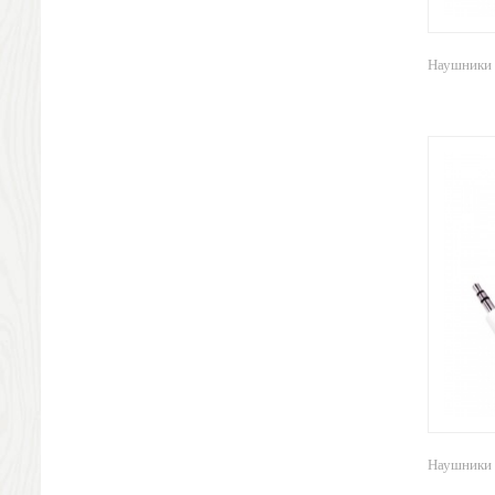
Визитницы футляры для карт
Электроника и аксессуары
Фитнесс часы
Наушники
Аксессуары для мобильных устройств
USB-устройства
Наборы для презентаций, лазерные указки
Компьютерные мыши и клавиатуры
Зарядные устройства
Универсальные аккумуляторы
Техника
Аудио-колонки и динамики
Наушники
Аксессуары
Чехлы
Зарядные станции
Внешние жесткие диски
Часы
Настольные часы
Наушники "
Настенные часы