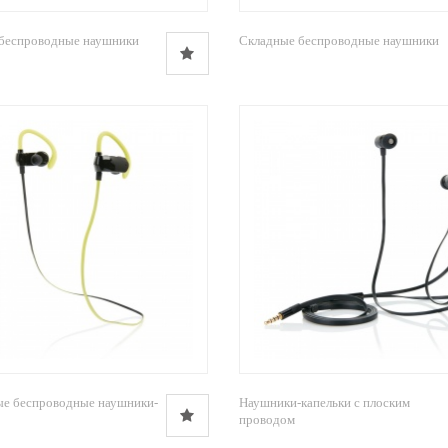
беспроводные наушники
Складные беспроводные наушники
е беспроводные наушники-
Наушники-капельки с плоским
проводом