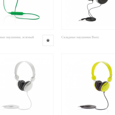
ные наушники, зеленый
Складные наушники Basic