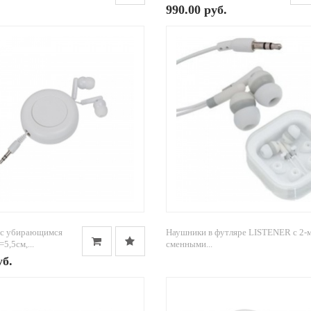
990.00 руб.
 с убирающимся
Наушники в футляре LISTENER с 2-
5,5см,...
сменными...
уб.