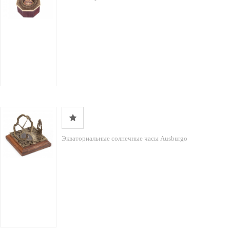
Экваториальные солнечные часы Ausburgo