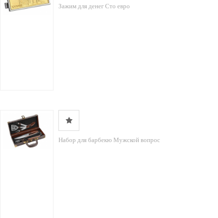
Зажим для денег Сто евро
Набор для барбекю Мужской вопрос