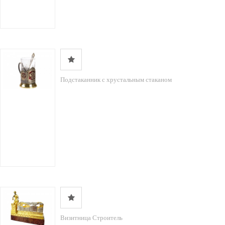
Подстаканник с хрустальным стаканом
Визитница Строитель