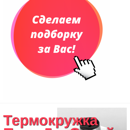
Еженедельники
Органайзер на ежедневник
Сумки и Рюкзаки
Сумки для планшетов и ноутбуков
Рюкзаки
Конференц-сумки
Чемоданы
Сумки для покупок промо
Несессеры и косметички
Сумки спортивные
Сумки дорожные
Портфели
Чехлы для планшетов и ноутбуков
Сумка на пояс или шею
Аксессуары
Женские сумки
Термокружка
Уютный дом
Текстиль для ванной комнаты
Кухонные приспособления