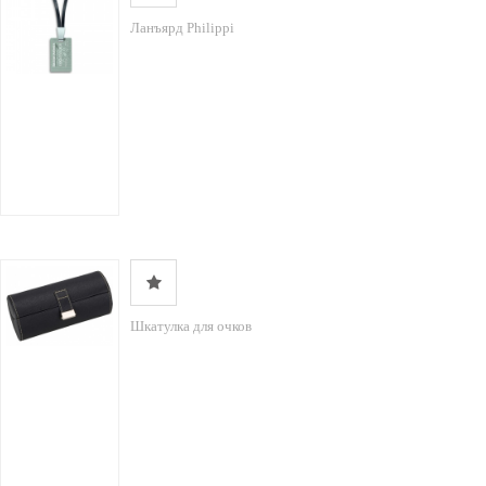
Ланъярд Philippi
Шкатулка для очков