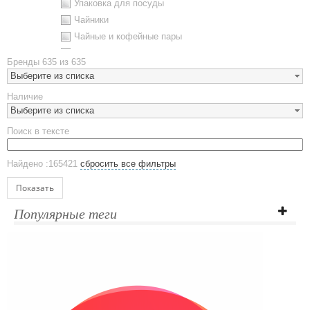
Упаковка для посуды
Чайники
Чайные и кофейные пары
Металлическая посуда
Бренды
635 из 635
Наборы посуды
Выберите из списка
Предметы сервировки
Наличие
Стаканы
Выберите из списка
Эко кружки
Поиск в тексте
ЕВРОПОСУДА
Аксессуары
Найдено :165421
сбросить все фильтры
Ежедневники и блокноты
Блокноты
Показать
Ежедневники полудатированные
Популярные теги
Датированные ежедневники
Ежедневники недатированные
Планинги и телефонные книжки
Планинги датированные
Планинги недатированные
Телефонные книжки