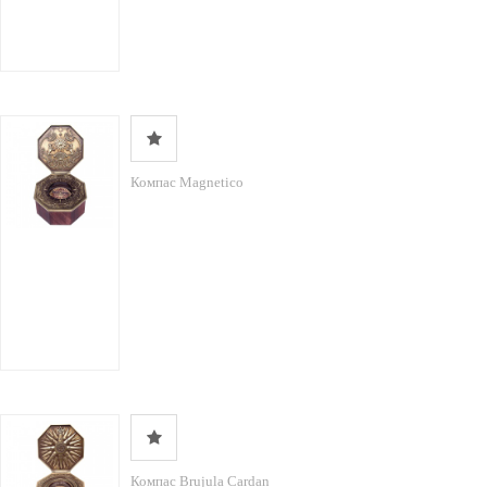
Компас Magnetico
Компас Brujula Cardan