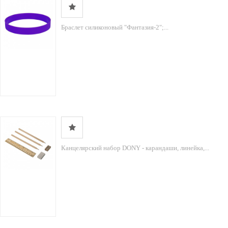
Браслет силиконовый "Фантазия-2";...
Канцелярский набор DONY - карандаши, линейка,...