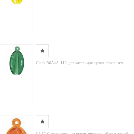
Clack B0A4A..110, держатель для ручки, прозр.-зел.,...
CLACK, держатель для ручки, прозрачный оранжевый,...