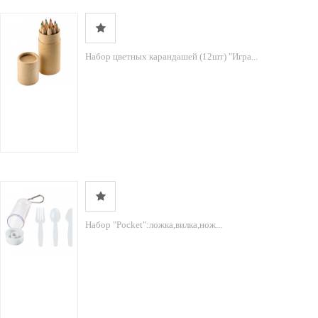
Набор цветных карандашей (12шт) "Игра...
Набор "Pocket":ложка,вилка,нож...