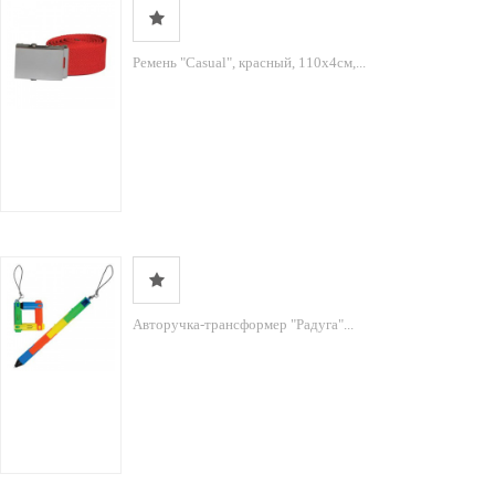
Ремень "Casual", красный, 110х4см,...
Авторучка-трансформер "Радуга"...