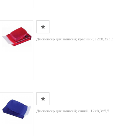
Диспенсер для записей; красный; 12х8,3х5,5...
Диспенсер для записей; синий; 12х8,3х5,5...