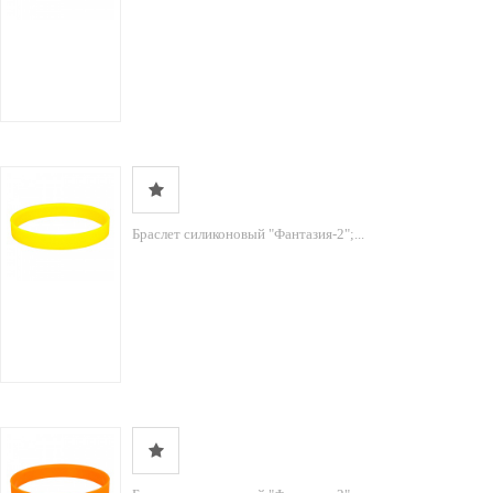
Браслет силиконовый "Фантазия-2";...