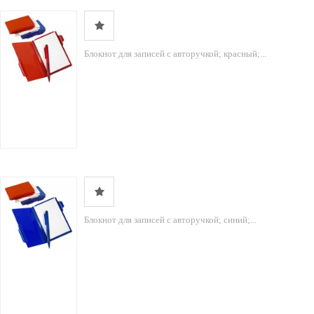
Блокнот для записей с авторучкой; красный;...
Блокнот для записей с авторучкой; синий;...