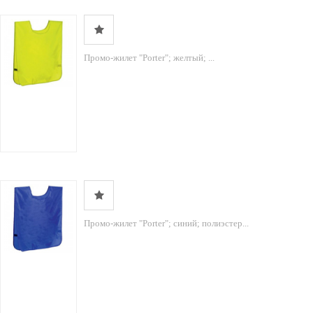
Промо-жилет "Porter"; желтый; ...
Промо-жилет "Porter"; синий; полиэстер...