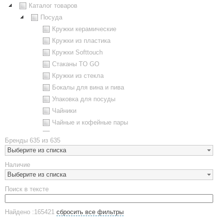
Каталог товаров
Посуда
Кружки керамические
Кружки из пластика
Кружки Softtouch
Стаканы TO GO
Кружки из стекла
Бокалы для вина и пива
Упаковка для посуды
Чайники
Чайные и кофейные пары
Металлическая посуда
Бренды
635 из 635
Наборы посуды
Выберите из списка
Предметы сервировки
Наличие
Стаканы
Выберите из списка
Эко кружки
Поиск в тексте
ЕВРОПОСУДА
Аксессуары
Найдено :165421
сбросить все фильтры
Ежедневники и блокноты