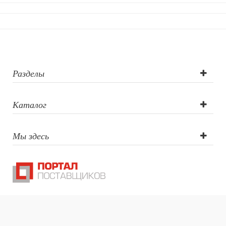
Тампопечать
Интерьерные подарки
Винные аксессуары оптом
Свет
Природа и быт
Свечи и подсвечники
Садовый инвентарь
Разделы
Домашний текстиль
Офисные принадлежности
Каталог
Настольные аксессуары
Настольные календари
Подставки для визиток записок телефонов
Мы здесь
Канцтовары
Промо
Антистрессы
Светоотражатели
Зажигалки
Зеркала и косметички
Открывашки
Промо-мелочи