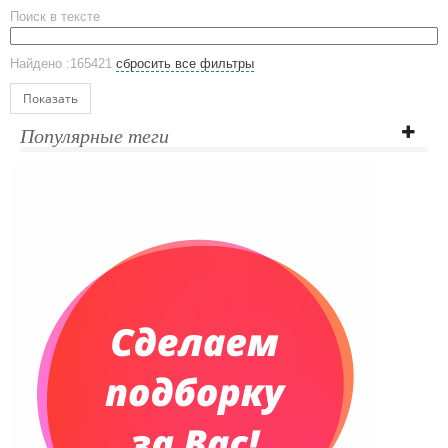
Поиск в тексте
ЕВРОПОСУДА
Аксессуары
Найдено :165421
сбросить все фильтры
Ежедневники и блокноты
Блокноты
Показать
Ежедневники полудатированные
Популярные теги
Датированные ежедневники
Ежедневники недатированные
Планинги и телефонные книжки
Планинги датированные
Планинги недатированные
Телефонные книжки
Еженедельники
Органайзер на ежедневник
Сумки и Рюкзаки
Сумки для планшетов и ноутбуков
Рюкзаки
Конференц-сумки
Чемоданы