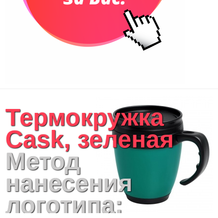
Сумки для покупок промо
Несессеры и косметички
Сумки спортивные
Сумки дорожные
Портфели
Чехлы для планшетов и ноутбуков
Сумка на пояс или шею
Аксессуары
Женские сумки
Термокружка
Уютный дом
Текстиль для ванной комнаты
Cask, зеленая
Кухонные приспособления
Кухонный текстиль
Метод
Ножи разделочные доски
Фоторамки и фотоальбомы
нанесения
Уход за обувью
Игрушки
логотипа:
Шкатулки
Декоративные подушки