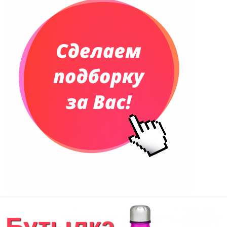
Телефонные книжки
Еженедельники
Органайзер на ежедневник
Сумки и Рюкзаки
Сумки для планшетов и ноутбуков
Рюкзаки
Конференц-сумки
Чемоданы
Сумки для покупок промо
Несессеры и косметички
Сумки спортивные
Сумки дорожные
Портфели
Чехлы для планшетов и ноутбуков
Сумка на пояс или шею
Аксессуары
Женские сумки
Бутылка
Уютный дом