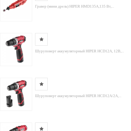
Гравер (мини дрель) HIPER HMD135A,135 Вт,...
Шуруповерт аккумуляторный HIPER HCD12A, 12В,...
Шуруповерт аккумуляторный HIPER HCD12A/2А,...