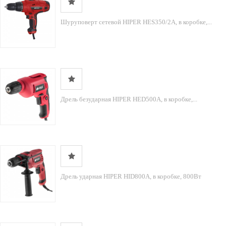
Шуруповерт сетевой HIPER HES350/2A, в коробке,...
Дрель безударная HIPER HED500A, в коробке,...
Дрель ударная HIPER HID800A, в коробке, 800Вт