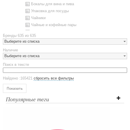
Бокалы для вина и пива
Упаковка для посуды
Чайники
Чайные и кофейные пары
Металлическая посуда
Бренды
635 из 635
Наборы посуды
Выберите из списка
Предметы сервировки
Наличие
Стаканы
Выберите из списка
Эко кружки
Поиск в тексте
ЕВРОПОСУДА
Аксессуары
Найдено :165421
сбросить все фильтры
Ежедневники и блокноты
Блокноты
Показать
Ежедневники полудатированные
Популярные теги
Датированные ежедневники
Ежедневники недатированные
Планинги и телефонные книжки
Планинги датированные
Планинги недатированные