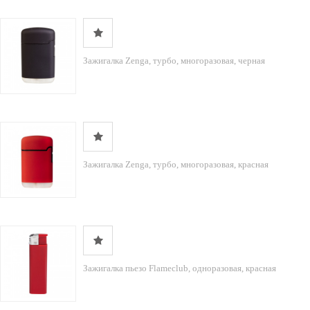
Зажигалка Zenga, турбо, многоразовая, черная
Зажигалка Zenga, турбо, многоразовая, красная
Зажигалка пьезо Flameclub, одноразовая, красная