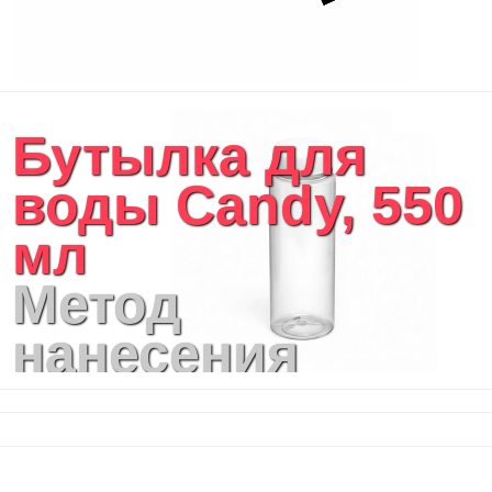
Портфели
Чехлы для планшетов и ноутбуков
Сумка на пояс или шею
Аксессуары
Женские сумки
Бутылка для
Уютный дом
Текстиль для ванной комнаты
воды Candy, 550
Кухонные приспособления
Кухонный текстиль
мл
Ножи разделочные доски
Фоторамки и фотоальбомы
Метод
Уход за обувью
Игрушки
нанесения
Шкатулки
Декоративные подушки
логотипа:
Интерьерные подарки
Винные аксессуары оптом
Трафаретная
Свет
Природа и быт