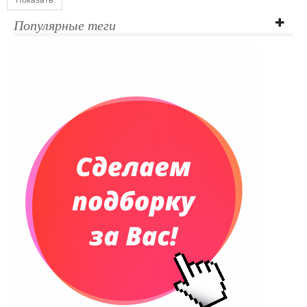
Ежедневники полудатированные
Популярные теги
Датированные ежедневники
Ежедневники недатированные
Планинги и телефонные книжки
Планинги датированные
Планинги недатированные
Телефонные книжки
Еженедельники
Органайзер на ежедневник
Сумки и Рюкзаки
Сумки для планшетов и ноутбуков
Рюкзаки
Конференц-сумки
Чемоданы
Сумки для покупок промо
Несессеры и косметички
Сумки спортивные
Сумки дорожные