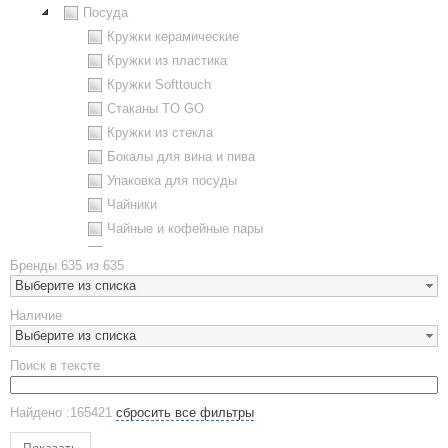
Посуда
Кружки керамические
Кружки из пластика
Кружки Softtouch
Стаканы TO GO
Кружки из стекла
Бокалы для вина и пива
Упаковка для посуды
Чайники
Чайные и кофейные пары
Металлическая посуда
Бренды
635 из 635
Наборы посуды
Выберите из списка
Предметы сервировки
Наличие
Стаканы
Выберите из списка
Эко кружки
Поиск в тексте
ЕВРОПОСУДА
Аксессуары
Найдено :165421
сбросить все фильтры
Ежедневники и блокноты
Блокноты
Показать