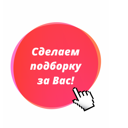
Ежедневники недатированные
Планинги и телефонные книжки
Планинги датированные
Планинги недатированные
Телефонные книжки
Еженедельники
Органайзер на ежедневник
Сумки и Рюкзаки
Сумки для планшетов и ноутбуков
Рюкзаки
Конференц-сумки
Чемоданы
Сумки для покупок промо
Несессеры и косметички
Сумки спортивные
Сумки дорожные
Портфели
Чехлы для планшетов и ноутбуков
Сумка на пояс или шею