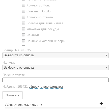
Кружки Softtouch
Стаканы TO GO
Кружки из стекла
Бокалы для вина и пива
Упаковка для посуды
Чайники
Чайные и кофейные пары
Металлическая посуда
Бренды
635 из 635
Наборы посуды
Выберите из списка
Предметы сервировки
Наличие
Стаканы
Выберите из списка
Эко кружки
Поиск в тексте
ЕВРОПОСУДА
Аксессуары
Найдено :165421
сбросить все фильтры
Ежедневники и блокноты
Блокноты
Показать
Ежедневники полудатированные
Популярные теги
Датированные ежедневники