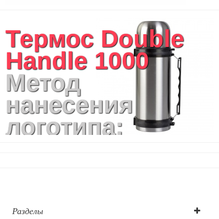
Аксессуары
Женские сумки
Термос Double
Уютный дом
Текстиль для ванной комнаты
Handle 1000
Кухонные приспособления
Кухонный текстиль
Метод
Ножи разделочные доски
Фоторамки и фотоальбомы
нанесения
Уход за обувью
Игрушки
логотипа:
Шкатулки
Декоративные подушки
Гравировка по
Интерьерные подарки
Винные аксессуары оптом
окружности
Свет
Природа и быт
Свечи и подсвечники
Садовый инвентарь
Разделы
Домашний текстиль