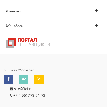
Офисные принадлежности
Каталог
Настольные аксессуары
Настольные календари
Подставки для визиток записок телефонов
Мы здесь
Канцтовары
Промо
Антистрессы
Светоотражатели
Зажигалки
Зеркала и косметички
Открывашки
Промо-мелочи
3di.ru © 2009-2026
Зонты и дождевики
Зонты-трости
Складные зонты
site@3di.ru
Дождевики
+7 (495) 778-71-73
Деловые аксессуары
Дорожные органайзеры