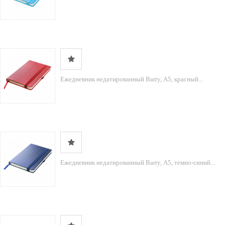
Ежедневник недатированный Barry, А5, красный...
Ежедневник недатированный Barry, А5, темно-синий...