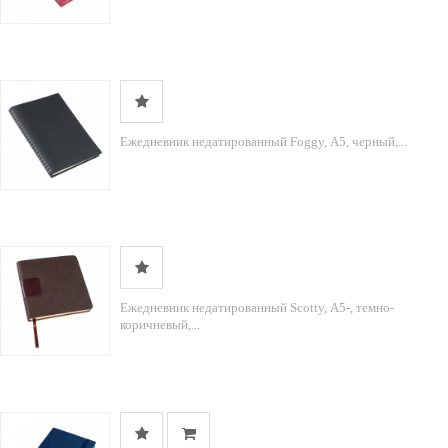
Ежедневник недатированный Foggy, А5, черный,...
Ежедневник недатированный Scotty, А5-, темно-
коричневый,...