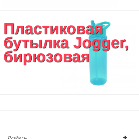
Сумка на пояс или шею
Аксессуары
Женские сумки
Пластиковая
Уютный дом
Текстиль для ванной комнаты
бутылка Jogger,
Кухонные приспособления
Кухонный текстиль
бирюзовая
Ножи разделочные доски
Фоторамки и фотоальбомы
Уход за обувью
Игрушки
Шкатулки
Декоративные подушки
Интерьерные подарки
Винные аксессуары оптом
Свет
Природа и быт
Свечи и подсвечники
Садовый инвентарь
Разделы