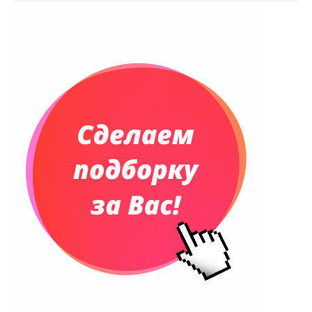
Ежедневники недатированные
Планинги и телефонные книжки
Планинги датированные
Планинги недатированные
Телефонные книжки
Еженедельники
Органайзер на ежедневник
Сумки и Рюкзаки
Сумки для планшетов и ноутбуков
Рюкзаки
Конференц-сумки
Чемоданы
Сумки для покупок промо
Несессеры и косметички
Сумки спортивные
Сумки дорожные
Портфели
Чехлы для планшетов и ноутбуков