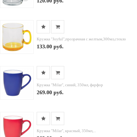
120.00 руб.
Кружка "Joyful",прозрачная с желтым,300мл,стекло
133.00 руб.
Кружка "Milar", синий, 350мл, фарфор
269.00 руб.
Кружка "Milar", красный, 350мл,...