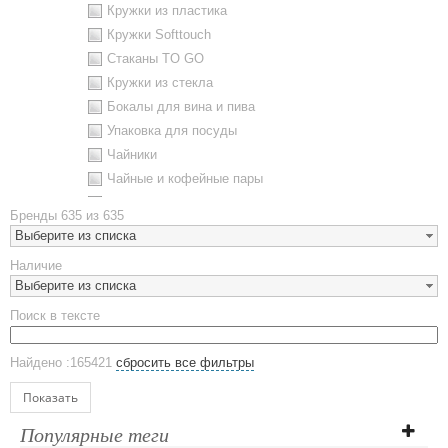
Кружки из пластика
Кружки Softtouch
Стаканы TO GO
Кружки из стекла
Бокалы для вина и пива
Упаковка для посуды
Чайники
Чайные и кофейные пары
Металлическая посуда
Бренды
635 из 635
Наборы посуды
Выберите из списка
Предметы сервировки
Наличие
Стаканы
Выберите из списка
Эко кружки
Поиск в тексте
ЕВРОПОСУДА
Аксессуары
Найдено :165421
сбросить все фильтры
Ежедневники и блокноты
Блокноты
Показать
Ежедневники полудатированные
Популярные теги
Датированные ежедневники