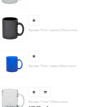
Кружка "Frost",черная,320мл,стекло
Кружка "Frost",синяя,320мл,стекло
Кружка "Clear",320мл,стекло