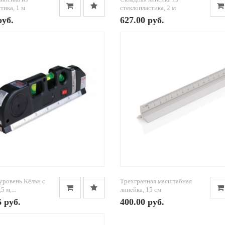
тика, 1 м
стеклопластика, 2 м
руб.
627.00 руб.
уровень Кёльн с
Трехгранная масштабная
5 м,...
линейка, 15 см
6 руб.
400.00 руб.