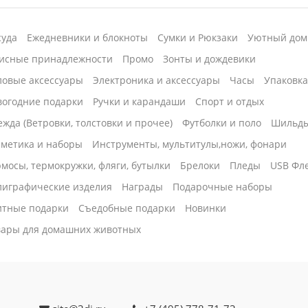
суда
Ежедневники и блокноты
Сумки и Рюкзаки
Уютный дом
исные принадлежности
Промо
Зонты и дождевики
ловые аксессуары
Электроника и аксессуары
Часы
Упаковк
вогодние подарки
Ручки и карандаши
Спорт и отдых
жда (Ветровки, толстовки и прочее)
Футболки и поло
Шильд
сметика и наборы
Инструменты, мультитулы,ножи, фонари
мосы, термокружки, фляги, бутылки
Брелоки
Пледы
USB Фл
лиграфические изделия
Награды
Подарочные наборы
итные подарки
Cъедобные подарки
Новинки
вары для домашних животных