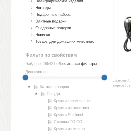
Полиграфические изделия
Награды
Подарочные наборы
Элитные подарки
Cъедобные подарки
Новинки
Товары для домашних животных
Фильтр по свойствам
Найдено :165421
сбросить все фильтры
Диапазон цен
Лазерный 
переработа
Каталог товаров
Посуда
Кружки керамические
Кружки из пластика
Кружки Softtouch
Стаканы TO GO
Кружки из стекла