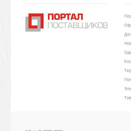
Подставки для визиток записок телефонов
Канцтовары
По
Промо
Оф
Антистрессы
Светоотражатели
Де
Зажигалки
Но
Зеркала и косметички
Оде
Открывашки
Ко
Промо-мелочи
Зонты и дождевики
Тер
Зонты-трости
По
Складные зонты
Эл
Дождевики
Деловые аксессуары
То
Дорожные органайзеры
Обложки для документов
Зажимы для купюр
Папки, блокноты