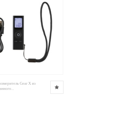
измеритель Gear X из
нного...