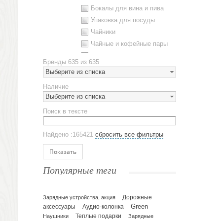
Бокалы для вина и пива
Упаковка для посуды
Чайники
Чайные и кофейные пары
Металлическая посуда
Бренды
635 из 635
Наборы посуды
Выберите из списка
Предметы сервировки
Наличие
Стаканы
Выберите из списка
Эко кружки
Поиск в тексте
ЕВРОПОСУДА
Аксессуары
Найдено :165421
сбросить все фильтры
Ежедневники и блокноты
Блокноты
Показать
Ежедневники полудатированные
Популярные теги
Датированные ежедневники
Ежедневники недатированные
Планинги и телефонные книжки
Зарядные устройства, акция
Дорожные
Green
аксессуары
Аудио-колонка
Планинги датированные
Наушники
Теплые подарки
Зарядные