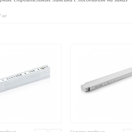
7 шт
линейка из
Складная линейка из