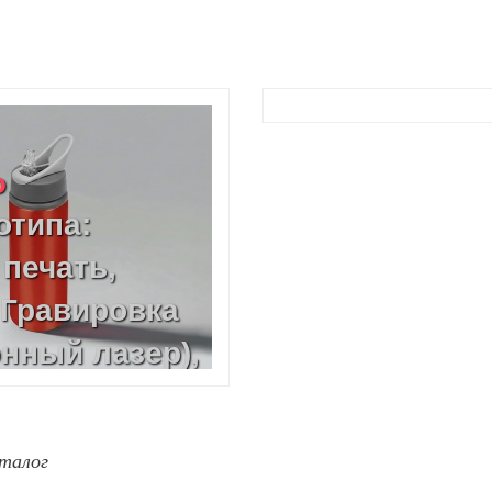
o
отипа:
печать,
 Гравировка
нный лазер),
круговая,
ер)
талог