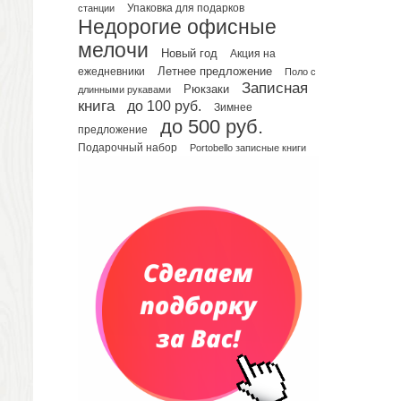
Планинги недатированные
Упаковка для подарков
станции
Телефонные книжки
Недорогие офисные
Еженедельники
мелочи
Новый год
Акция на
Органайзер на ежедневник
Летнее предложение
ежедневники
Поло с
Записная
Сумки и Рюкзаки
Рюкзаки
длинными рукавами
книга
до 100 руб.
Зимнее
Сумки для планшетов и ноутбуков
до 500 руб.
Рюкзаки
предложение
Подарочный набор
Portobello записные книги
Конференц-сумки
Чемоданы
Сумки для покупок промо
Несессеры и косметички
Сумки спортивные
Сумки дорожные
Портфели
Чехлы для планшетов и ноутбуков
Сумка на пояс или шею
Аксессуары
Женские сумки
Уютный дом