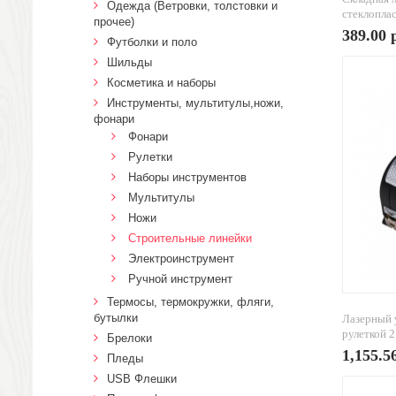
Одежда (Ветровки, толстовки и
стеклоплас
прочее)
389.00 
Футболки и поло
Шильды
Косметика и наборы
Инструменты, мультитулы,ножи,
фонари
Фонари
Рулетки
Наборы инструментов
Мультитулы
Ножи
Строительные линейки
Электроинструмент
Ручной инструмент
Термосы, термокружки, фляги,
бутылки
Лазерный 
рулеткой 2,
Брелоки
1,155.5
Пледы
USB Флешки