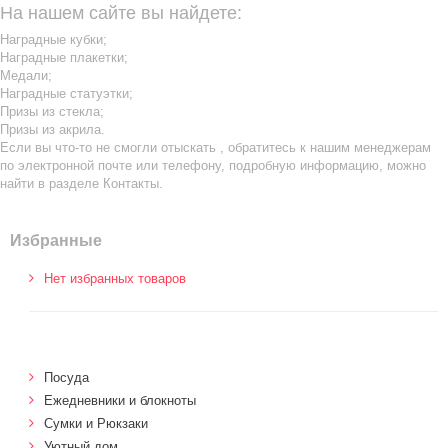
На нашем сайте вы найдете:
Наградные кубки;
Наградные плакетки;
Медали;
Наградные статуэтки;
Призы из стекла;
Призы из акрила.
Если вы что-то не смогли отыскать , обратитесь к нашим менеджерам
по электронной почте или телефону, подробную информацию, можно
найти в разделе Контакты.
Избранные
Нет избранных товаров
Посуда
Ежедневники и блокноты
Сумки и Рюкзаки
Уютный дом