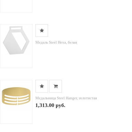
Медаль Steel Hexa, белая
Медальница Steel Hanger, золотистая
1,313.00 руб.