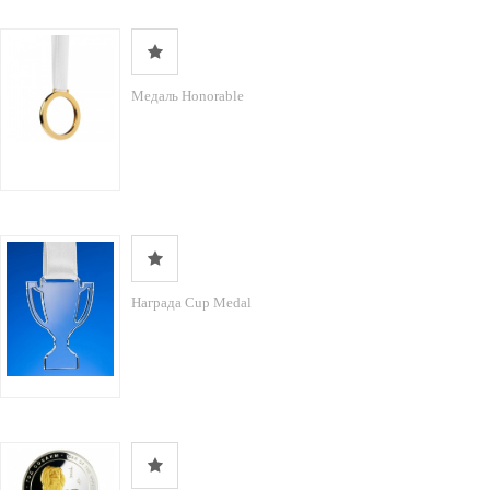
Медаль Honorable
Награда Cup Medal