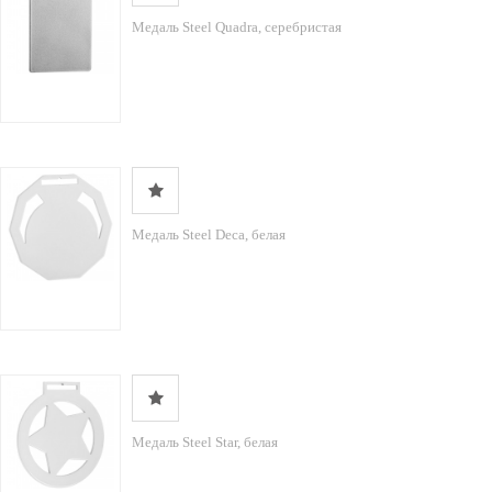
Медаль Steel Quadra, серебристая
Медаль Steel Deca, белая
Медаль Steel Star, белая