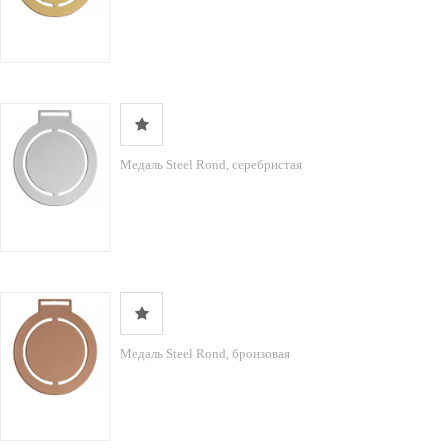
Медаль Steel Rond, серебристая
Медаль Steel Rond, бронзовая