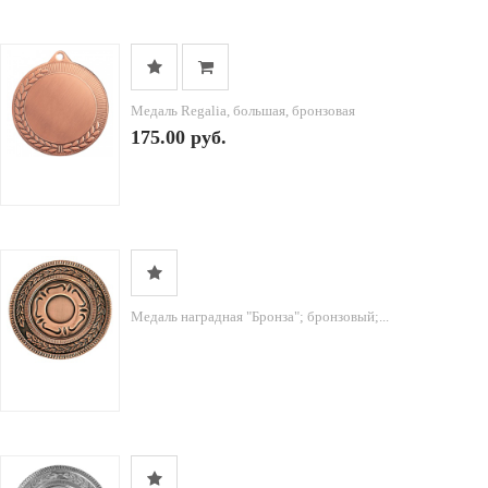
Медаль Regalia, большая, бронзовая
175.00 руб.
Медаль наградная "Бронза"; бронзовый;...