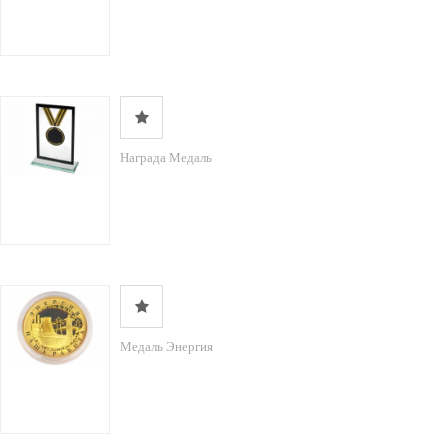
Награда Медаль
Медаль Энергия