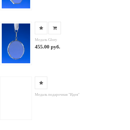
Медаль Glory
455.00 руб.
Медаль подарочная "Идея"