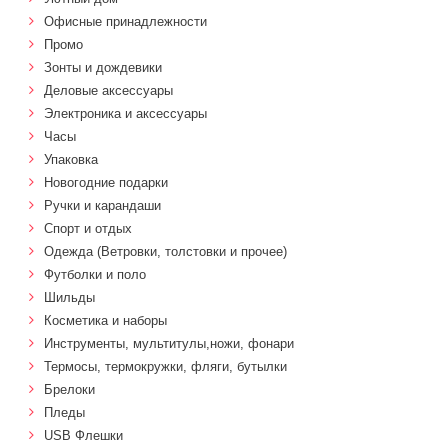
Офисные принадлежности
Промо
Зонты и дождевики
Деловые аксессуары
Электроника и аксессуары
Часы
Упаковка
Новогодние подарки
Ручки и карандаши
Спорт и отдых
Одежда (Ветровки, толстовки и прочее)
Футболки и поло
Шильды
Косметика и наборы
Инструменты, мультитулы,ножи, фонари
Термосы, термокружки, фляги, бутылки
Брелоки
Пледы
USB Флешки