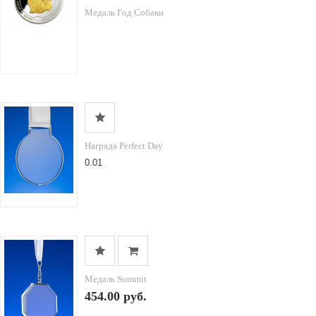
Медаль Год Собаки
Награда Perfect Day
0.01
Медаль Summit
454.00 руб.