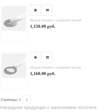
Медаль Tourney с сатиновой лентой
1,150.00 руб.
Медаль Finisher с сатиновой лентой
1,160.00 руб.
2
Страницы:
1
Наградная продукция с нанесением логотипа.