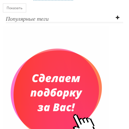
Ежедневники и блокноты
Блокноты
Показать
Ежедневники полудатированные
Популярные теги
Датированные ежедневники
Ежедневники недатированные
Планинги и телефонные книжки
Планинги датированные
Планинги недатированные
Телефонные книжки
Еженедельники
Органайзер на ежедневник
Сумки и Рюкзаки
Сумки для планшетов и ноутбуков
Рюкзаки
Конференц-сумки
Чемоданы
Сумки для покупок промо
Несессеры и косметички
Сумки спортивные