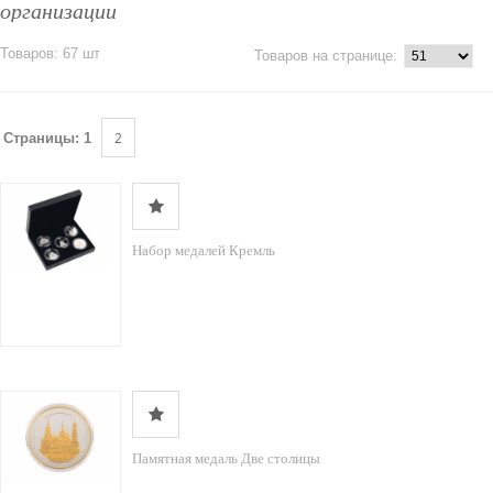
организации
Товаров: 67 шт
Товаров на странице:
2
Страницы:
1
Набор медалей Кремль
Памятная медаль Две столицы