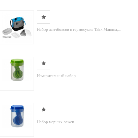
Набор ланчбоксов в термосумке Takk Mamma,...
Измерительный набор
Набор мерных ложек