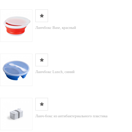
Ланчбокс Base, красный
Ланчбокс Lunch, синий
Ланч-бокс из антибактериального пластика