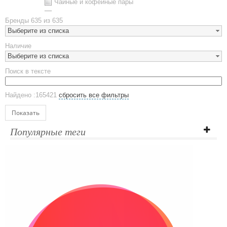
Чайные и кофейные пары
Металлическая посуда
Бренды
635 из 635
Наборы посуды
Выберите из списка
Предметы сервировки
Наличие
Стаканы
Выберите из списка
Эко кружки
Поиск в тексте
ЕВРОПОСУДА
Аксессуары
Найдено :165421
сбросить все фильтры
Ежедневники и блокноты
Блокноты
Показать
Ежедневники полудатированные
Популярные теги
Датированные ежедневники
Ежедневники недатированные
Планинги и телефонные книжки
Планинги датированные
Планинги недатированные
Телефонные книжки
Еженедельники
Органайзер на ежедневник