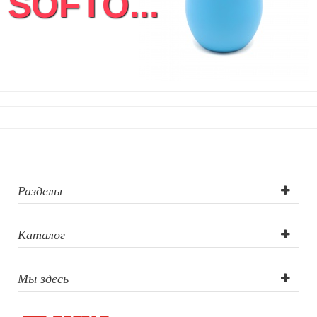
SOFTO...
Фоторамки и фотоальбомы
Уход за обувью
Игрушки
Шкатулки
Декоративные подушки
Интерьерные подарки
Винные аксессуары оптом
Свет
Природа и быт
Свечи и подсвечники
Садовый инвентарь
Разделы
Домашний текстиль
Офисные принадлежности
Каталог
Настольные аксессуары
Настольные календари
Подставки для визиток записок телефонов
Мы здесь
Канцтовары
Промо