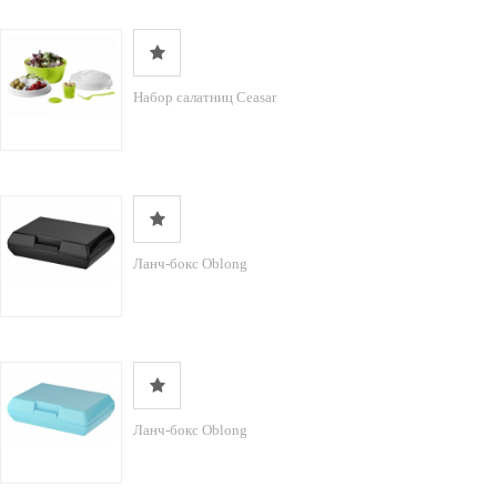
Набор салатниц Ceasar
Ланч-бокс Oblong
Ланч-бокс Oblong