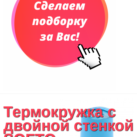
Сумки и Рюкзаки
Сумки для планшетов и ноутбуков
Рюкзаки
Конференц-сумки
Чемоданы
Сумки для покупок промо
Несессеры и косметички
Сумки спортивные
Сумки дорожные
Портфели
Чехлы для планшетов и ноутбуков
Сумка на пояс или шею
Аксессуары
Женские сумки
Термокружка с
Уютный дом
Текстиль для ванной комнаты
двойной стенкой
Кухонные приспособления
Кухонный текстиль
Ножи разделочные доски