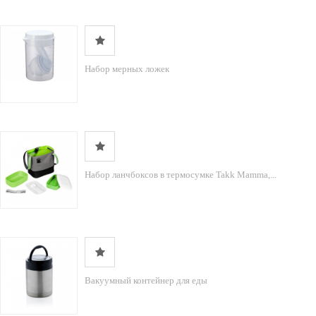
Набор мерных ложек
Набор ланчбоксов в термосумке Takk Mamma,...
Вакуумный контейнер для еды