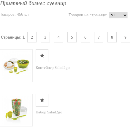
Приятный бизнес сувенир
Товаров: 456 шт
Товаров на странице:
2
3
4
5
6
7
8
9
Страницы:
1
Контейнер Salad2go
Набор Salad2go