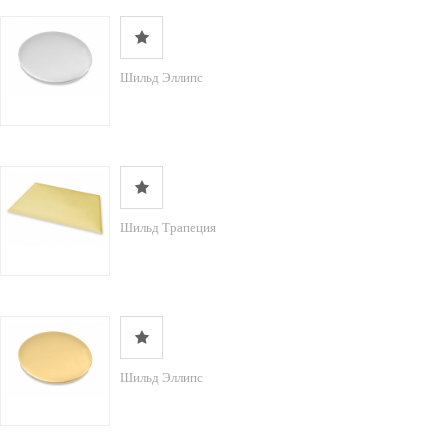
Шильд Эллипс
Шильд Трапеция
Шильд Эллипс