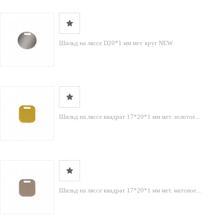
Шильд на ляссе D20*1 мм мет. круг NEW
Шильд на ляссе квадрат 17*20*1 мм мет. золотое...
Шильд на ляссе квадрат 17*20*1 мм мет. матовое...