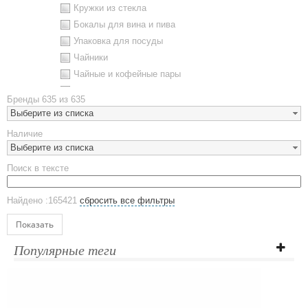
Кружки из стекла
Бокалы для вина и пива
Упаковка для посуды
Чайники
Чайные и кофейные пары
Металлическая посуда
Бренды
635 из 635
Наборы посуды
Выберите из списка
Предметы сервировки
Наличие
Стаканы
Выберите из списка
Эко кружки
Поиск в тексте
ЕВРОПОСУДА
Аксессуары
Найдено :165421
сбросить все фильтры
Ежедневники и блокноты
Блокноты
Показать
Ежедневники полудатированные
Популярные теги
Датированные ежедневники
Ежедневники недатированные
Планинги и телефонные книжки
Планинги датированные