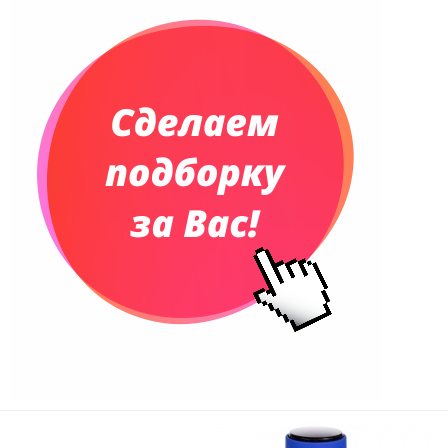
Планинги недатированные
Телефонные книжки
Еженедельники
Органайзер на ежедневник
Сумки и Рюкзаки
Сумки для планшетов и ноутбуков
Рюкзаки
Конференц-сумки
Чемоданы
Сумки для покупок промо
Несессеры и косметички
Сумки спортивные
Сумки дорожные
Портфели
Чехлы для планшетов и ноутбуков
Сумка на пояс или шею
Аксессуары
Женские сумки