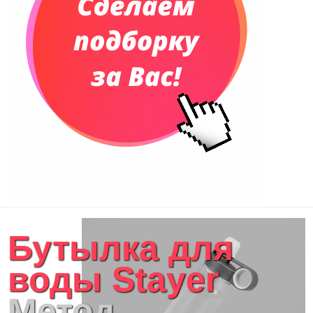
Сумки и Рюкзаки
Сумки для планшетов и ноутбуков
Рюкзаки
Конференц-сумки
Чемоданы
Сумки для покупок промо
Несессеры и косметички
Сумки спортивные
Сумки дорожные
Портфели
Чехлы для планшетов и ноутбуков
Сумка на пояс или шею
Аксессуары
Женские сумки
Бутылка для
Уютный дом
Текстиль для ванной комнаты
воды Stayer
Кухонные приспособления
Кухонный текстиль
Метод
Ножи разделочные доски