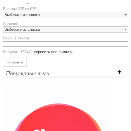
Металлическая посуда
Бренды
635 из 635
Наборы посуды
Выберите из списка
Предметы сервировки
Наличие
Стаканы
Выберите из списка
Эко кружки
Поиск в тексте
ЕВРОПОСУДА
Аксессуары
Найдено :165421
сбросить все фильтры
Ежедневники и блокноты
Блокноты
Показать
Ежедневники полудатированные
Популярные теги
Датированные ежедневники
Ежедневники недатированные
Планинги и телефонные книжки
Планинги датированные
Планинги недатированные
Телефонные книжки
Еженедельники
Органайзер на ежедневник