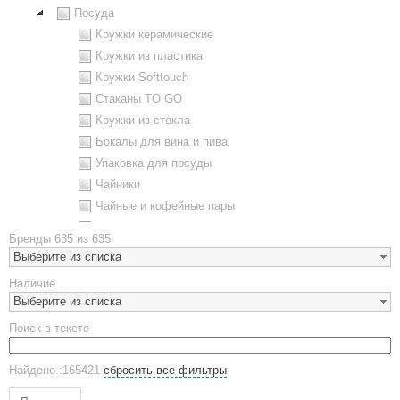
Посуда
Кружки керамические
Кружки из пластика
Кружки Softtouch
Стаканы TO GO
Кружки из стекла
Бокалы для вина и пива
Упаковка для посуды
Чайники
Чайные и кофейные пары
Металлическая посуда
Бренды
635 из 635
Наборы посуды
Выберите из списка
Предметы сервировки
Наличие
Стаканы
Выберите из списка
Эко кружки
Поиск в тексте
ЕВРОПОСУДА
Аксессуары
Найдено :165421
сбросить все фильтры
Ежедневники и блокноты
Блокноты