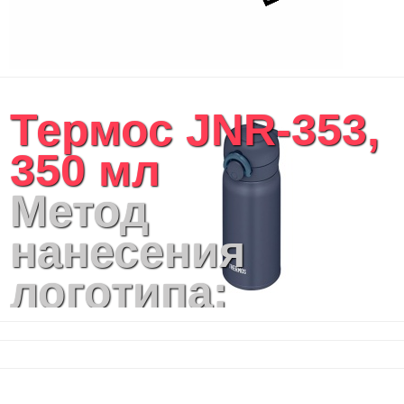
Портфели
Чехлы для планшетов и ноутбуков
Сумка на пояс или шею
Аксессуары
Женские сумки
Термос JNR-353,
Уютный дом
Текстиль для ванной комнаты
350 мл
Кухонные приспособления
Кухонный текстиль
Метод
Ножи разделочные доски
Фоторамки и фотоальбомы
нанесения
Уход за обувью
Игрушки
логотипа:
Шкатулки
Декоративные подушки
Гравировка
Интерьерные подарки
Винные аксессуары оптом
(CO2 лазер),
Свет
Природа и быт