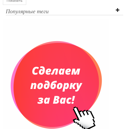
Показать
Ежедневники полудатированные
Популярные теги
Датированные ежедневники
Ежедневники недатированные
Планинги и телефонные книжки
Планинги датированные
Планинги недатированные
Телефонные книжки
Еженедельники
Органайзер на ежедневник
Сумки и Рюкзаки
Сумки для планшетов и ноутбуков
Рюкзаки
Конференц-сумки
Чемоданы
Сумки для покупок промо
Несессеры и косметички
Сумки спортивные
Сумки дорожные