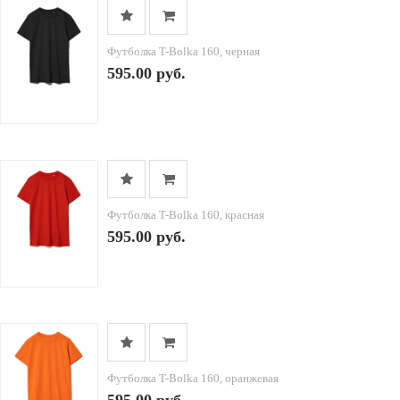
Футболка T-Bolka 160, черная
595.00 руб.
Футболка T-Bolka 160, красная
595.00 руб.
Футболка T-Bolka 160, оранжевая