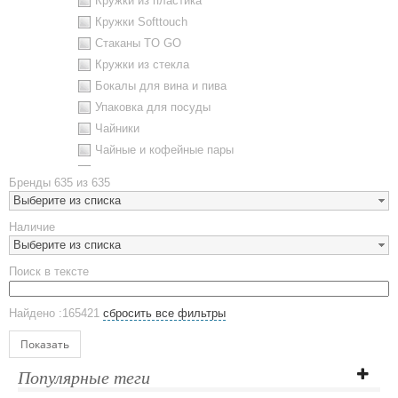
Кружки из пластика
Кружки Softtouch
Стаканы TO GO
Кружки из стекла
Бокалы для вина и пива
Упаковка для посуды
Чайники
Чайные и кофейные пары
Металлическая посуда
Бренды
635 из 635
Наборы посуды
Выберите из списка
Предметы сервировки
Наличие
Стаканы
Выберите из списка
Эко кружки
Поиск в тексте
ЕВРОПОСУДА
Аксессуары
Найдено :165421
сбросить все фильтры
Ежедневники и блокноты
Блокноты
Показать
Ежедневники полудатированные
Популярные теги
Датированные ежедневники