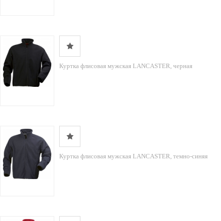
Куртка флисовая мужская LANCASTER, черная
Куртка флисовая мужская LANCASTER, темно-синяя