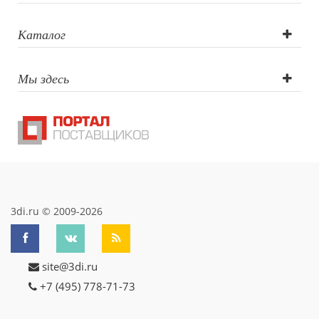
Домашний текстиль
Офисные принадлежности
Каталог
Настольные аксессуары
Настольные календари
Подставки для визиток записок телефонов
Мы здесь
Канцтовары
Промо
Антистрессы
Светоотражатели
Зажигалки
Зеркала и косметички
Открывашки
Промо-мелочи
3di.ru © 2009-2026
Зонты и дождевики
Зонты-трости
Складные зонты
site@3di.ru
Дождевики
+7 (495) 778-71-73
Деловые аксессуары
Дорожные органайзеры