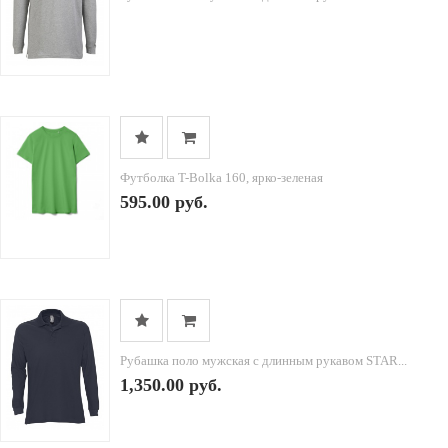
Футболка T-Bolka 160, ярко-зеленая
595.00 руб.
Рубашка поло мужская с длинным рукавом STAR...
1,350.00 руб.