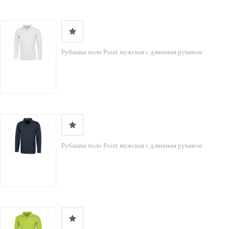
Рубашка поло Point мужская с длинным рукавом
Рубашка поло Point мужская с длинным рукавом