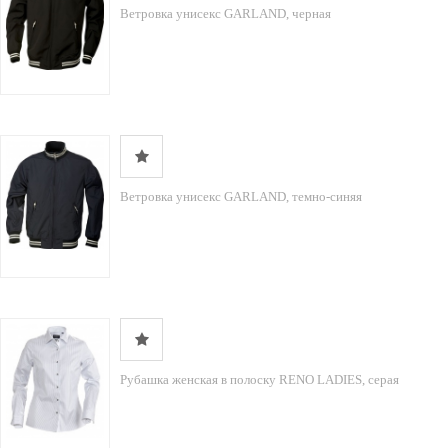
Ветровка унисекс GARLAND, черная
Ветровка унисекс GARLAND, темно-синяя
Рубашка женская в полоску RENO LADIES, серая