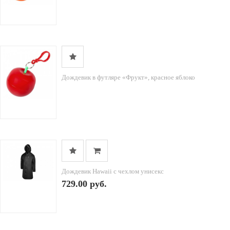
Дождевик в футляре «Фрукт», красное яблоко
Дождевик Hawaii c чехлом унисекс
729.00 руб.