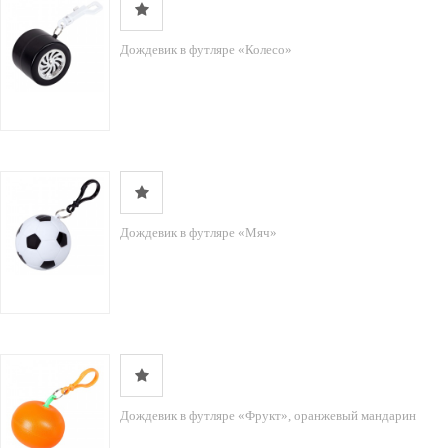
Дождевик в футляре «Колесо»
Дождевик в футляре «Мяч»
Дождевик в футляре «Фрукт», оранжевый мандарин