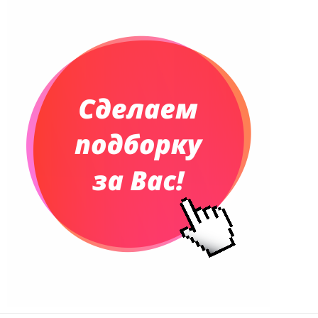
Планинги и телефонные книжки
Планинги датированные
Планинги недатированные
Телефонные книжки
Еженедельники
Органайзер на ежедневник
Сумки и Рюкзаки
Сумки для планшетов и ноутбуков
Рюкзаки
Конференц-сумки
Чемоданы
Сумки для покупок промо
Несессеры и косметички
Сумки спортивные
Сумки дорожные
Портфели
Чехлы для планшетов и ноутбуков
Сумка на пояс или шею
Аксессуары