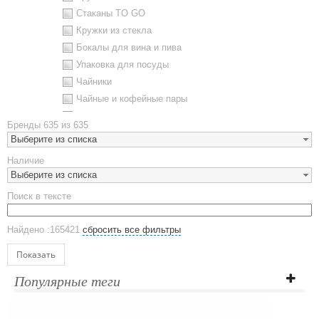
Стаканы TO GO
Кружки из стекла
Бокалы для вина и пива
Упаковка для посуды
Чайники
Чайные и кофейные пары
Металлическая посуда
Бренды
635 из 635
Наборы посуды
Выберите из списка
Предметы сервировки
Наличие
Стаканы
Выберите из списка
Эко кружки
Поиск в тексте
ЕВРОПОСУДА
Аксессуары
Найдено :165421
сбросить все фильтры
Ежедневники и блокноты
Блокноты
Показать
Ежедневники полудатированные
Популярные теги
Датированные ежедневники
Ежедневники недатированные