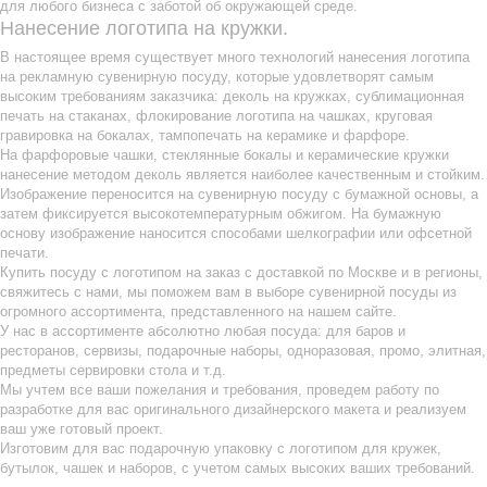
для любого бизнеса с заботой об окружающей среде.
Нанесение логотипа на кружки.
В настоящее время существует много технологий нанесения логотипа
на рекламную сувенирную посуду, которые удовлетворят самым
высоким требованиям заказчика: деколь на кружках, сублимационная
печать на стаканах, флокирование логотипа на чашках, круговая
гравировка на бокалах, тампопечать на керамике и фарфоре.
На фарфоровые чашки, стеклянные бокалы и керамические кружки
нанесение методом деколь является наиболее качественным и стойким.
Изображение переносится на сувенирную посуду с бумажной основы, а
затем фиксируется высокотемпературным обжигом. На бумажную
основу изображение наносится способами шелкографии или офсетной
печати.
Купить посуду с логотипом на заказ с доставкой по Москве и в регионы,
свяжитесь с нами, мы поможем вам в выборе сувенирной посуды из
огромного ассортимента, представленного на нашем сайте.
У нас в ассортименте абсолютно любая посуда: для баров и
ресторанов, сервизы, подарочные наборы, одноразовая, промо, элитная,
предметы сервировки стола и т.д.
Мы учтем все ваши пожелания и требования, проведем работу по
разработке для вас оригинального дизайнерского макета и реализуем
ваш уже готовый проект.
Изготовим для вас подарочную упаковку с логотипом для кружек,
бутылок, чашек и наборов, с учетом самых высоких ваших требований.