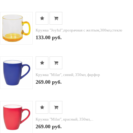
Кружка "Joyful",прозрачная с желтым,300мл,стекло
133.00 руб.
Кружка "Milar", синий, 350мл, фарфор
269.00 руб.
Кружка "Milar", красный, 350мл,...
269.00 руб.