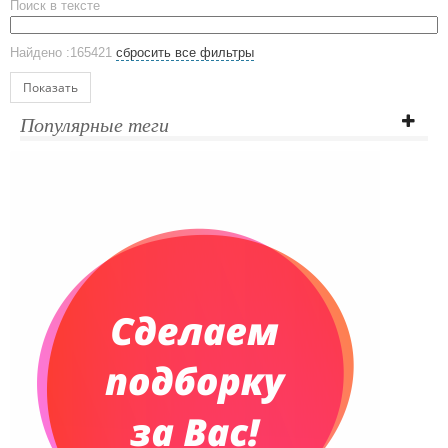
Поиск в тексте
ЕВРОПОСУДА
Аксессуары
Найдено :165421
сбросить все фильтры
Ежедневники и блокноты
Блокноты
Показать
Ежедневники полудатированные
Популярные теги
Датированные ежедневники
Ежедневники недатированные
Планинги и телефонные книжки
Планинги датированные
Планинги недатированные
Телефонные книжки
Еженедельники
Органайзер на ежедневник
Сумки и Рюкзаки
Сумки для планшетов и ноутбуков
Рюкзаки
Конференц-сумки
Чемоданы
Сумки для покупок промо