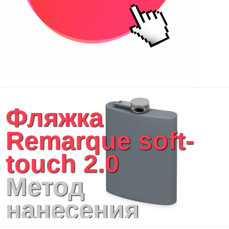
Несессеры и косметички
Сумки спортивные
Сумки дорожные
Портфели
Чехлы для планшетов и ноутбуков
Сумка на пояс или шею
Аксессуары
Женские сумки
Фляжка
Уютный дом
Текстиль для ванной комнаты
Remarque soft-
Кухонные приспособления
Кухонный текстиль
touch 2.0
Ножи разделочные доски
Фоторамки и фотоальбомы
Метод
Уход за обувью
Игрушки
нанесения
Шкатулки
Декоративные подушки