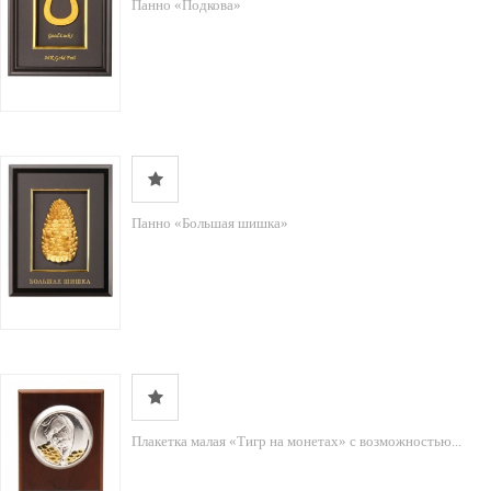
Панно «Подкова»
Панно «Большая шишка»
Плакетка малая «Тигр на монетах» с возможностью...