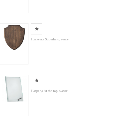
Плакетка Superhero, венге
Награда At the top, малая