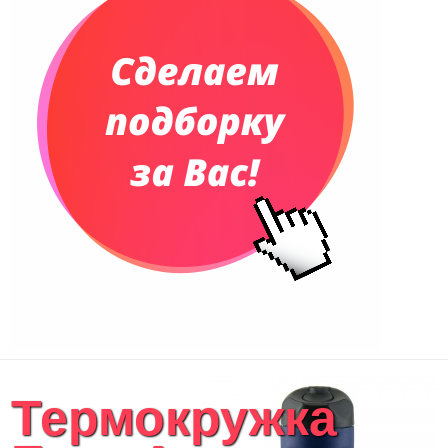
Еженедельники
Органайзер на ежедневник
Сумки и Рюкзаки
Сумки для планшетов и ноутбуков
Рюкзаки
Конференц-сумки
Чемоданы
Сумки для покупок промо
Несессеры и косметички
Сумки спортивные
Сумки дорожные
Портфели
Чехлы для планшетов и ноутбуков
Сумка на пояс или шею
Аксессуары
Женские сумки
Термокружка
Уютный дом
Текстиль для ванной комнаты