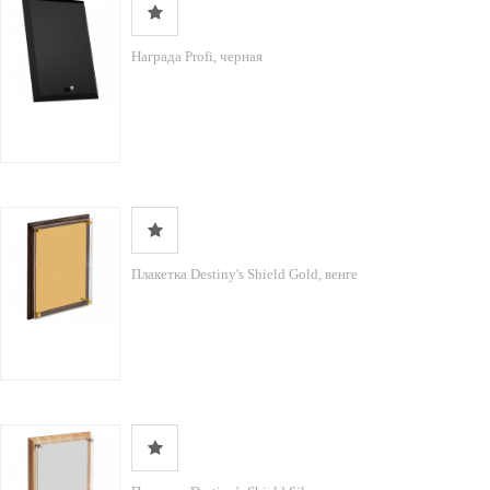
Награда Profi, черная
Плакетка Destiny's Shield Gold, венге