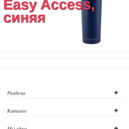
Easy Access,
Кухонные приспособления
Кухонный текстиль
синяя
Ножи разделочные доски
Фоторамки и фотоальбомы
Уход за обувью
Игрушки
Шкатулки
Декоративные подушки
Интерьерные подарки
Винные аксессуары оптом
Свет
Природа и быт
Свечи и подсвечники
Садовый инвентарь
Разделы
Домашний текстиль
Офисные принадлежности
Каталог
Настольные аксессуары
Настольные календари
Подставки для визиток записок телефонов
Мы здесь