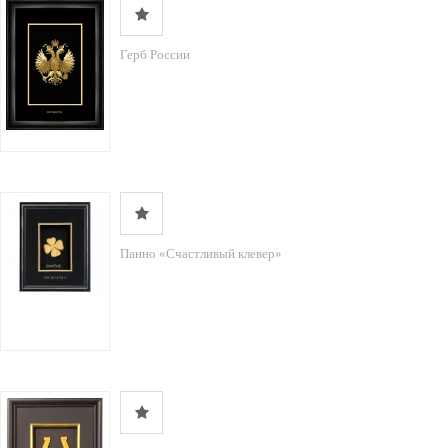
Герб России
Панно «Счастливый клевер»