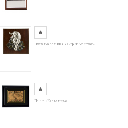
Плакетка большая «Тигр на монетах»
Панно «Карта мира»