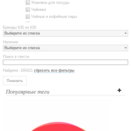
Упаковка для посуды
Чайники
Чайные и кофейные пары
Металлическая посуда
Бренды
635 из 635
Наборы посуды
Выберите из списка
Предметы сервировки
Наличие
Стаканы
Выберите из списка
Эко кружки
Поиск в тексте
ЕВРОПОСУДА
Аксессуары
Найдено :165421
сбросить все фильтры
Ежедневники и блокноты
Блокноты
Показать
Ежедневники полудатированные
Популярные теги
Датированные ежедневники
Ежедневники недатированные
Планинги и телефонные книжки
Планинги датированные
Планинги недатированные
Телефонные книжки