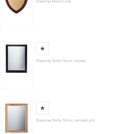
Плакетка Honor Gold
Плакетка Noble Silver, черная
Плакетка Noble Silver, светлый дуб