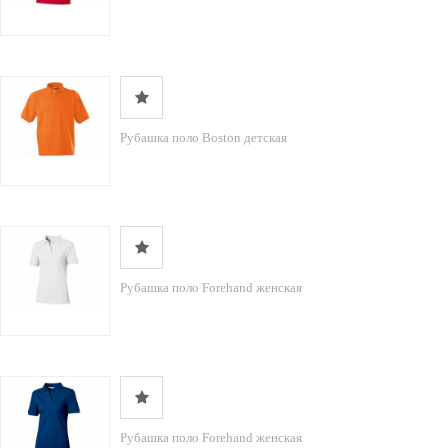
Рубашка поло Boston детская
Рубашка поло Forehand женская
Рубашка поло Forehand женская