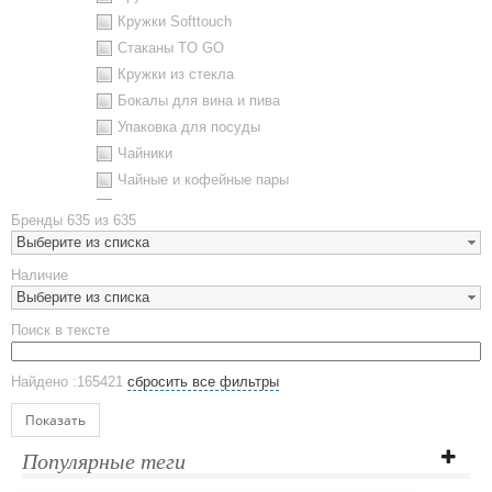
Кружки Softtouch
Стаканы TO GO
Кружки из стекла
Бокалы для вина и пива
Упаковка для посуды
Чайники
Чайные и кофейные пары
Металлическая посуда
Бренды
635 из 635
Наборы посуды
Выберите из списка
Предметы сервировки
Наличие
Стаканы
Выберите из списка
Эко кружки
Поиск в тексте
ЕВРОПОСУДА
Аксессуары
Найдено :165421
сбросить все фильтры
Ежедневники и блокноты
Блокноты
Показать
Ежедневники полудатированные
Популярные теги
Датированные ежедневники