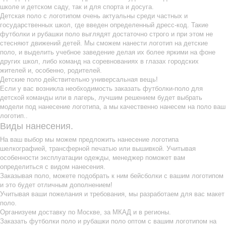
школе и детском саду, так и для спорта и досуга.
Детская поло с логотипом очень актуальны среди частных и
государственных школ, где введен определенный дресс-код. Такие
футболки и рубашки поло выглядят достаточно строго и при этом не
стесняют движений детей. Мы сможем нанести логотип на детские
поло, и выделить учебное заведение делая их более яркими на фоне
других школ, либо команд на соревнованиях в глазах городских
жителей и, особенно, родителей.
Детские поло действительно универсальная вещь!
Если у вас возникла необходимость заказать футболки-поло для
детской команды или в лагерь, лучшим решением будет выбрать
модели под нанесение логотипа, а мы качественно нанесем на поло ваш
логотип..
Виды нанесения.
На ваш выбор мы можем предложить нанесение логотипа
шелкографией, трансферной печатью или вышивкой. Учитывая
особенности эксплуатации одежды, менеджер поможет вам
определиться с видом нанесения.
Заказывая поло, можете подобрать к ним бейсболки с вашим логотипом
и это будет отличным дополнением!
Учитывая ваши пожелания и требования, мы разработаем для вас макет
поло.
Организуем доставку по Москве, за МКАД и в регионы.
Заказать футболки поло и рубашки поло оптом с вашим логотипом на