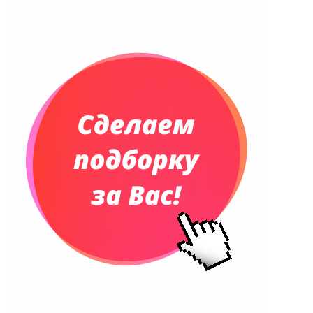
Ежедневники недатированные
Планинги и телефонные книжки
Планинги датированные
Планинги недатированные
Телефонные книжки
Еженедельники
Органайзер на ежедневник
Сумки и Рюкзаки
Сумки для планшетов и ноутбуков
Рюкзаки
Конференц-сумки
Чемоданы
Сумки для покупок промо
Несессеры и косметички
Сумки спортивные
Сумки дорожные
Портфели
Чехлы для планшетов и ноутбуков
Сумка на пояс или шею