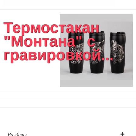
Сумка на пояс или шею
Аксессуары
Женские сумки
Термостакан
Уютный дом
Текстиль для ванной комнаты
"Монтана" с
Кухонные приспособления
Кухонный текстиль
гравировкой...
Ножи разделочные доски
Фоторамки и фотоальбомы
Уход за обувью
Игрушки
Шкатулки
Декоративные подушки
Интерьерные подарки
Винные аксессуары оптом
Свет
Природа и быт
Свечи и подсвечники
Садовый инвентарь
Разделы