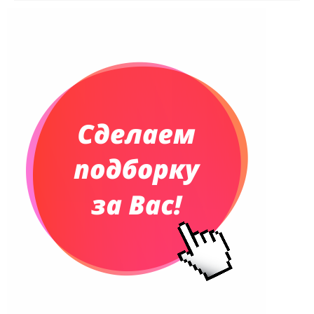
Ежедневники недатированные
Планинги и телефонные книжки
Планинги датированные
Планинги недатированные
Телефонные книжки
Еженедельники
Органайзер на ежедневник
Сумки и Рюкзаки
Сумки для планшетов и ноутбуков
Рюкзаки
Конференц-сумки
Чемоданы
Сумки для покупок промо
Несессеры и косметички
Сумки спортивные
Сумки дорожные
Портфели
Чехлы для планшетов и ноутбуков