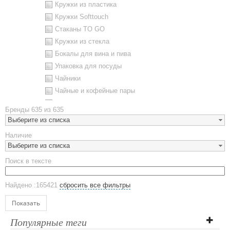
Кружки из пластика
Кружки Softtouch
Стаканы TO GO
Кружки из стекла
Бокалы для вина и пива
Упаковка для посуды
Чайники
Чайные и кофейные пары
Металлическая посуда
Бренды
635 из 635
Наборы посуды
Выберите из списка
Предметы сервировки
Наличие
Стаканы
Выберите из списка
Эко кружки
Поиск в тексте
ЕВРОПОСУДА
Аксессуары
Найдено :165421
сбросить все фильтры
Ежедневники и блокноты
Блокноты
Показать
Ежедневники полудатированные
Популярные теги
Датированные ежедневники