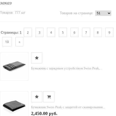
заказ
Товаров: 777 шт
Товаров на странице:
2
3
4
5
6
7
8
9
Страницы:
1
10
»
Бумажник с зарядным устройством Swiss Peak,...
Бумажник Swiss Peak с защитой от сканирования...
2,450.00 руб.