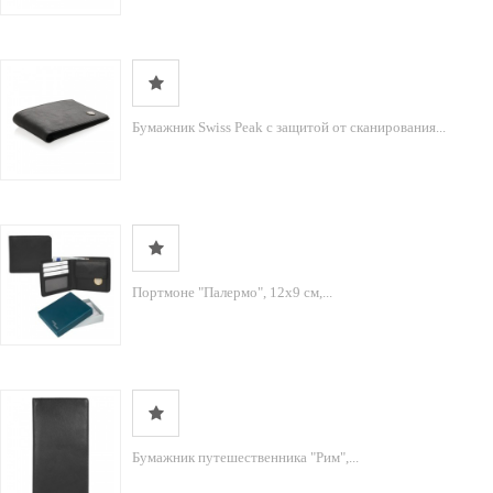
Бумажник Swiss Peak с защитой от сканирования...
Портмоне "Палермо", 12х9 см,...
Бумажник путешественника "Рим",...