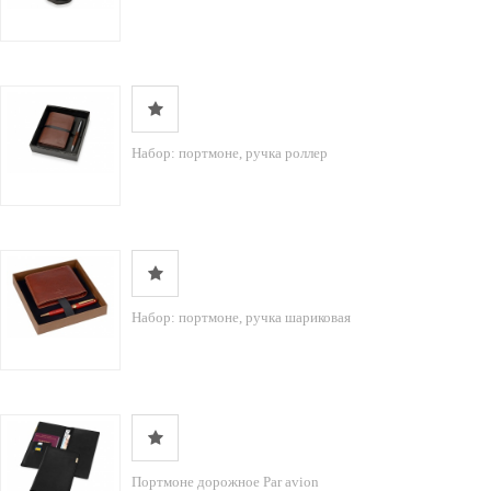
Набор: портмоне, ручка роллер
Набор: портмоне, ручка шариковая
Портмоне дорожное Par avion