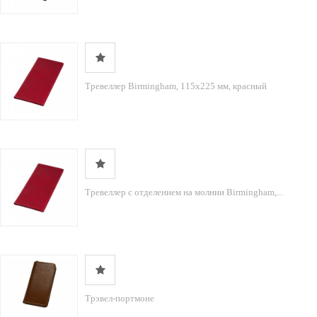
Тревеллер Birmingham, 115х225 мм, красный
Тревеллер с отделением на молнии Birmingham,...
Трэвел-портмоне