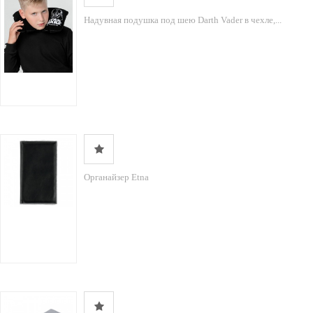
Надувная подушка под шею Darth Vader в чехле,...
Органайзер Etna