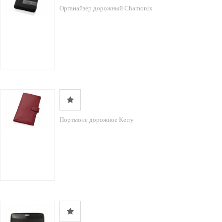
Органайзер дорожный Chamonix
Портмоне дорожное Kerry