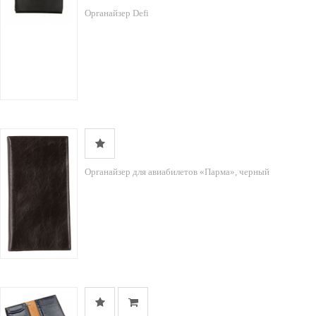
Органайзер Defi
Органайзер для авиабилетов «Парма», черный