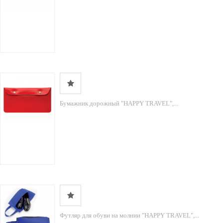
Бумажник дорожный "HAPPY TRAVEL",...
Футляр для обуви на молнии "HAPPY TRAVEL",...