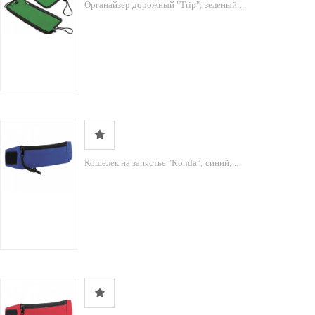
Органайзер дорожный "Trip"; зеленый;...
Кошелек на запястье "Ronda"; синий;...