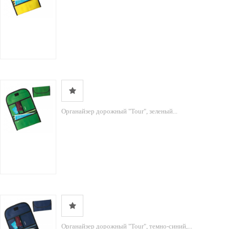
Органайзер дорожный "Tour", зеленый...
Органайзер дорожный "Tour", темно-синий,...