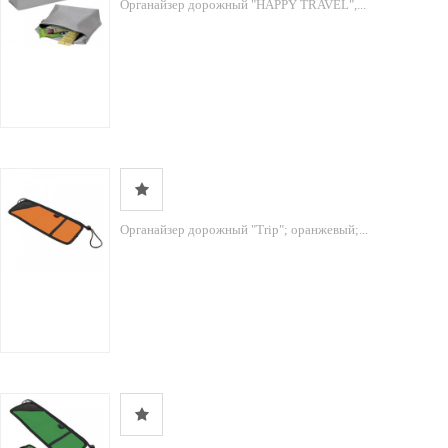
Органайзер дорожный "HAPPY TRAVEL",...
Органайзер дорожный "Trip"; оранжевый;...