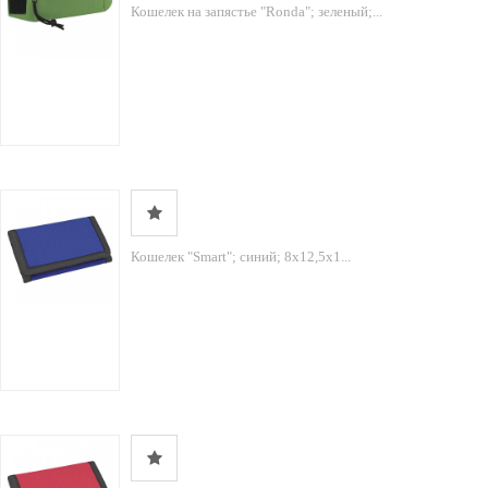
Кошелек на запястье "Ronda"; зеленый;...
Кошелек "Smart"; синий; 8х12,5х1...