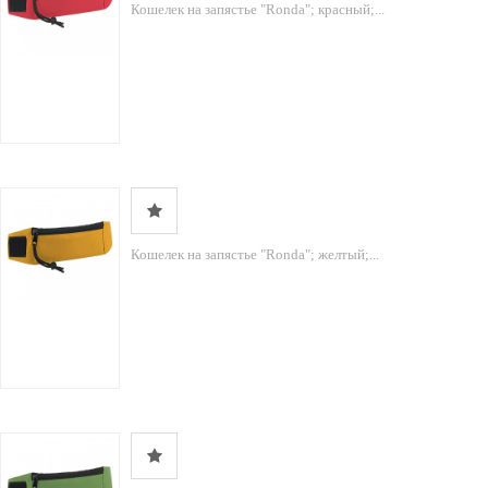
Кошелек на запястье "Ronda"; красный;...
Кошелек на запястье "Ronda"; желтый;...