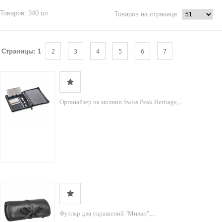
Товаров: 340 шт
Товаров на странице:
2
3
4
5
6
7
Страницы:
1
Органайзер на молнии Swiss Peak Heritage,...
Футляр для украшений "Милан",...