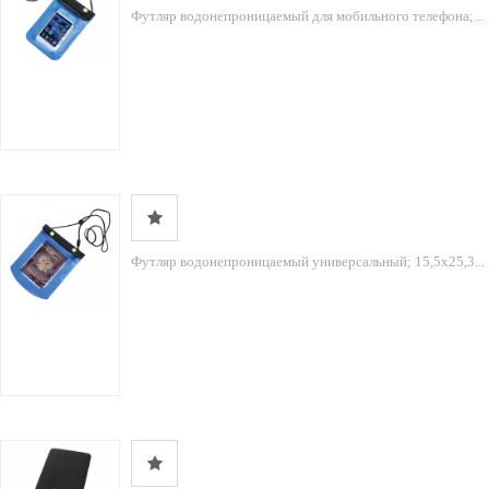
Футляр водонепроницаемый для мобильного телефона;...
Футляр водонепроницаемый универсальный; 15,5х25,3...