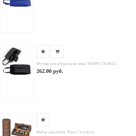
Футляр для обуви на молнии "HAPPY TRAVEL",...
262.00 руб.
Набор для обуви "Блеск" в тубусе:...