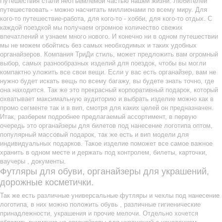
Путешествия стали неотъемлемой частью нашей жизни. Любителей
путешествовать - можно насчитать миллионами по всему миру. Для
кого-то путешествие-работа, для кого-то - хобби, для кого-то отдых. С
каждой поездкой мы получаем огромное количество свежих
впечатлений и узнаем много нового. И конечно ни в одном путешествии
мы не можем обойтись без самых необходимых и таких удобных
органайзеров. Компания ТриДи стиль, может предложить вам огромный
выбор, самых разнообразных изделий для поездок, чтобы вы могли
компактно уложить все свои вещи. Если у вас есть органайзер, вам не
нужно будет искать вещь по всему багажу, вы будете знать точно, где
она находится. Так же это прекрасный корпоративный подарок, который
охватывает максимальную аудиторию и выбрать изделие можно как в
промо сегменте так и в вип, смотря для каких целей он предназначен.
Итак, разберем подробнее предлагаемый ассортимент, в первую
очередь это органайзеры для билетов под нанесение логотипа оптом,
популярный массовый подарок, так же есть и вип модели для
индивидуальных подарков. Такое изделие поможет все самое важное
хранить в одном месте и держать под контролем, билеты, карточки,
ваучеры , документы.
Футляры для обуви, органайзеры для украшений,
дорожные косметички.
Так же есть различные универсальные футляры и чехлы под нанесение
логотипа, в них можно положить обувь , различные гигиенические
принадлежности, украшения и прочие мелочи. Отдельно хочется